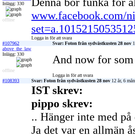
Denna bör funka för al
Inlägg: 330
www.facebook.com/nic
offline
set=a.101521505351
Logga in för att svara
#107962
Svar: Foton från sydvästkusten 28 nov
1
above_the_law
Inlägg: 330
And now for som 
offline
Logga in för att svara
#108393
Svar: Foton från sydvästkusten 28 nov
12 år, 6 mån
IST skrev:
pippo skrev:
.. Hänger inte med på
Ja det var en allmän ås