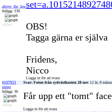
set=a.101521489274
above_the_law
Inlägg: 330
OBS!
offline
Tagga gärna er själva
Fridens,
Nicco
Logga in för att svara
#107953
Svar: Foton från sydvästkusten 28 nov
12 år, 8 måna
pippo
Inlägg: 36
Får upp ett "tomt" face
offline
Logga in för att svara