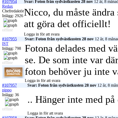
#107954
Svar: Foton från sydvästkusten 28 nov
12 år, 8 månad
Redax
Nicco, du måste ändra 
Chefredaktör
Inlägg: 2926
att göra det officiellt!
offline
Logga in för att svara
#107955
Svar: Foton från sydvästkusten 28 nov
12 år, 8 måna
IST
Fotona delades med vän
Inlägg: 798
se. De som inte var där
offline
foton behöver ju inte v
Logga in för att svara
#107957
Svar: Foton från sydvästkusten 28 nov
12 år, 8 mån
pippo
Inlägg: 36
.. Hänger inte med på
offline
Logga in för att svara
#107958
Svar: Foton från sydvästkusten 28 nov
12 år, 8 måna