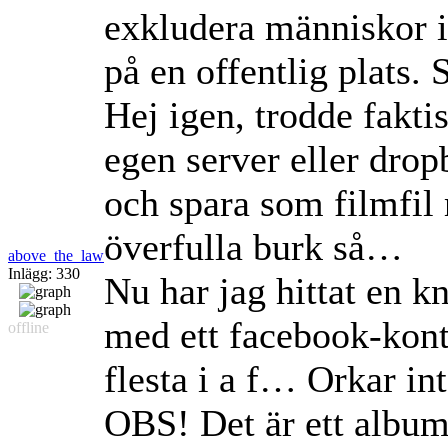
exkludera människor i
på en offentlig plats.
Hej igen, trodde fakti
egen server eller drop
och spara som filmfil
överfulla burk så…
above_the_law
Inlägg: 330
Nu har jag hittat en kn
med ett facebook-kont
offline
flesta i a f… Orkar in
OBS! Det är ett album