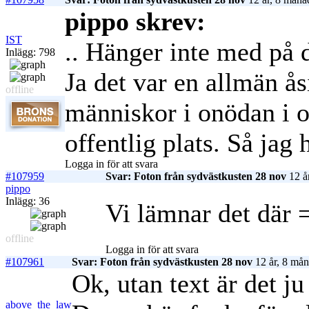
pippo skrev:
IST
.. Hänger inte med på
Inlägg: 798
Ja det var en allmän ås
offline
människor i onödan i o
offentlig plats. Så jag
Logga in för att svara
#107959
Svar: Foton från sydvästkusten 28 nov
12 å
pippo
Inlägg: 36
Vi lämnar det där 
offline
Logga in för att svara
#107961
Svar: Foton från sydvästkusten 28 nov
12 år, 8 mån
Ok, utan text är det ju
above_the_law