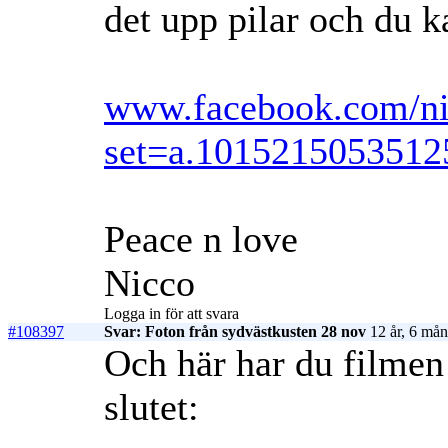
det upp pilar och du 
www.facebook.com/nic
set=a.101521505351
Peace n love
Nicco
Logga in för att svara
#108397
Svar: Foton från sydvästkusten 28 nov
12 år, 6 mån
Och här har du filmen
slutet: