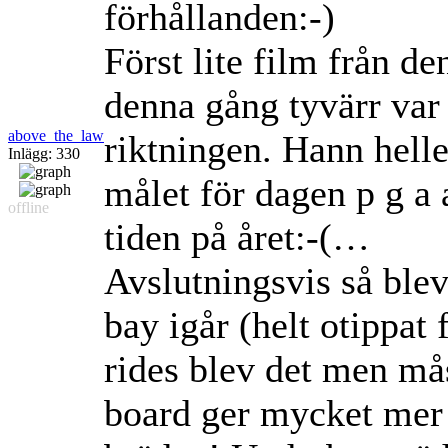
förhållanden:-)
Först lite film från 
denna gång tyvärr var 
above_the_law
riktningen. Hann heller
Inlägg: 330
målet för dagen p g a 
offline
tiden på året:-(…
Avslutningsvis så blev 
bay igår (helt otippat 
rides blev det men mås
board ger mycket mer 