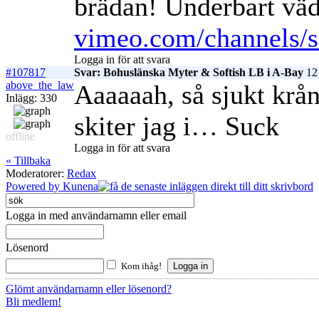
brädan! Underbart väde
vimeo.com/channels/s
Logga in för att svara
#107817
Svar: Bohuslänska Myter & Softish LB i A-Bay
12 
above_the_law
Aaaaaah, så sjukt krån
Inlägg: 330
skiter jag i… Suck
offline
Logga in för att svara
« Tillbaka
Moderatorer:
Redax
Powered by
Kunena
Logga in med användarnamn eller email
Lösenord
Kom ihåg!
Glömt användarnamn eller lösenord?
Bli medlem!