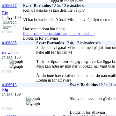
Logga in för att svara
#106877
Svar: Barbados
12 år, 12 månader sen
Kul, då kanske vi kan dela lite vågor?
Rig
Inlägg: 169
Vi har bokat hotell, "Coral Mist", blev rätt dyrt men min 
Har sett att dom här finns;
offline
friendsofaloha.com/surfcamp_barbados.htm
Logga in för att svara
#106885
Svar: Barbados
12 år, 12 månader sen
Ja det kan vi gøra! Vi kommer ned på julafton om
hehe allt før frugan =)
mr webber
Inlägg: 133
Tack før tipset dom ska jag ringa, verkar ligga bra 
Men kan høra av mig när vi bokat, har varit utan 
offline
Är du inne hær relativt ofta eller har du nån mail
Logga in för att svara
#106913
Svar: Barbados
12 år, 11 
Rig
Inlägg: 169
Skrev ett mess i din gästbo
offline
Logga in för att svara