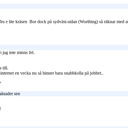
fru e lite kräsen
Bor dock på sydväst-sidan (Worthing) så räknar med att hy
 jag inte minns fel.
till.
internet en vecka nu så hinner bara snabbkolla på jobbet..
?
månader sen
k!