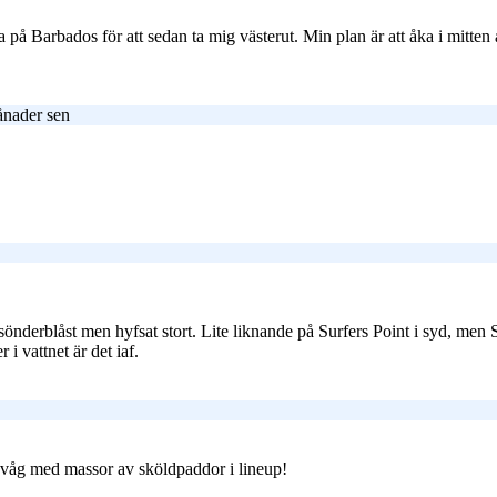
ja på Barbados för att sedan ta mig västerut. Min plan är att åka i mitten
ånader sen
t sönderblåst men hyfsat stort. Lite liknande på Surfers Point i syd, men 
i vattnet är det iaf.
ardvåg med massor av sköldpaddor i lineup!