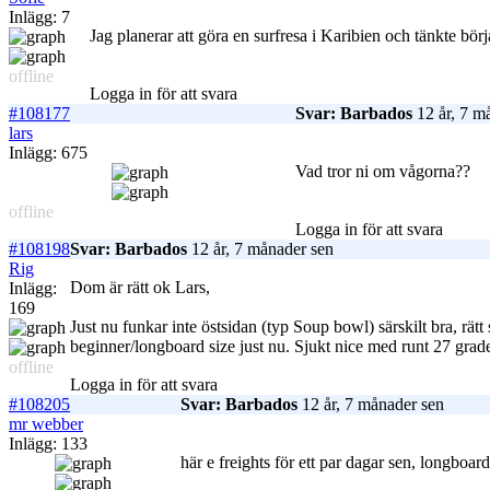
Inlägg: 7
Jag planerar att göra en surfresa i Karibien och tänkte bör
offline
Logga in för att svara
#108177
Svar: Barbados
12 år, 7 m
lars
Inlägg: 675
Vad tror ni om vågorna??
offline
Logga in för att svara
#108198
Svar: Barbados
12 år, 7 månader sen
Rig
Dom är rätt ok Lars,
Inlägg:
169
Just nu funkar inte östsidan (typ Soup bowl) särskilt bra, rät
beginner/longboard size just nu. Sjukt nice med runt 27 grader 
offline
Logga in för att svara
#108205
Svar: Barbados
12 år, 7 månader sen
mr webber
Inlägg: 133
här e freights för ett par dagar sen, longbo