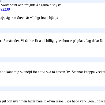
n
l Southpoint och freights å ägarna e shysta.
p92238
js, ägaren Steve är väldigt bra å hjälpsam.
na 3 månader. Vi tänkte lösa nå billigt guesthouse på plats. Jag delar lät
unt o känt mig skitnöjd för att vi ska få nästan 3v
Stannar knappa veckan 
er jul och nyår men hittar bara tokdyra resor. Tips hade verkligen uppskat