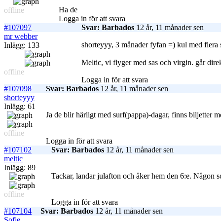
Ha de
offline
Logga in för att svara
#107097
Svar: Barbados
12 år, 11 månader sen
mr webber
shorteyyy, 3 månader fyfan =) kul med flera 
Inlägg: 133
Meltic, vi flyger med sas och virgin. går di
offline
Logga in för att svara
#107098
Svar: Barbados
12 år, 11 månader sen
shorteyyy
Inlägg: 61
Ja de blir härligt med surf(pappa)-dagar, finns biljetter 
offline
Logga in för att svara
#107102
Svar: Barbados
12 år, 11 månader sen
meltic
Inlägg: 89
Tackar, landar julafton och åker hem den 6:e. Någon som
offline
Logga in för att svara
#107104
Svar: Barbados
12 år, 11 månader sen
Sofie