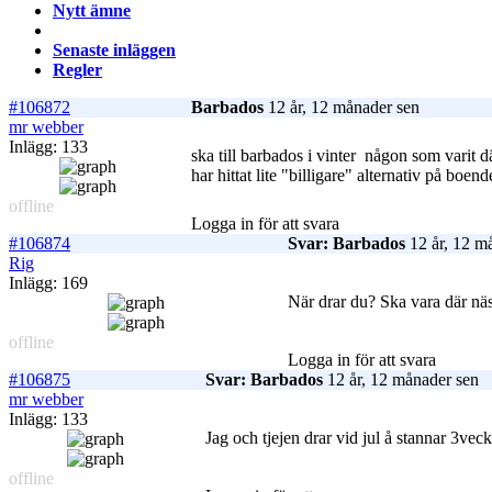
Nytt ämne
Senaste inläggen
Regler
#106872
Barbados
12 år, 12 månader sen
mr webber
Inlägg: 133
ska till barbados i vinter
någon som varit dä
har hittat lite "billigare" alternativ på boe
offline
Logga in för att svara
#106874
Svar: Barbados
12 år, 12 m
Rig
Inlägg: 169
När drar du? Ska vara där näs
offline
Logga in för att svara
#106875
Svar: Barbados
12 år, 12 månader sen
mr webber
Inlägg: 133
Jag och tjejen drar vid jul å stannar 3ve
offline