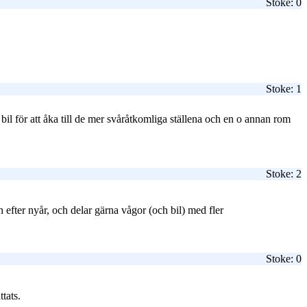
Stoke: 0
Stoke: 1
t bil för att åka till de mer svåråtkomliga ställena och en o annan rom
Stoke: 2
efter nyår, och delar gärna vågor (och bil) med fler
Stoke: 0
tats.