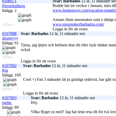
#106971
Svar: Barbados
12 år, 11 månader se
Bodde här tre veckor i Januari, nära til
Pierrelindberg
www.homeaway.com/vacation-rental/
Inlägg: 2
Annars finns moonraker som e riktigt na
www.moonrakerbarbados.com/
offline
Logga in för att svara
#107088
Svar: Barbados
12 år, 11 månader sen
shorteyyy
Inlägg: 61
Tjena, jag tjejen och bebisen drar dit efter nyår tänkte stan
också
offline
Logga in för att svara
#107092
Svar: Barbados
12 år, 11 månader sen
Rig
Inlägg: 169
Cool =) Fan 3 månader lät ju gräsligt orättvist, har gått r
offline
Logga in för att svara
#107093
Svar: Barbados
12 år, 11 månader sen
Hej,
meltic
Inlägg: 89
Vilka flyger ni med? Jag har letat resa dit för två öv