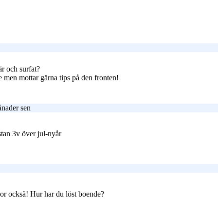
r och surfat?
nde men mottar gärna tips på den fronten!
ånader sen
tan 3v över jul-nyår
ckor också! Hur har du löst boende?