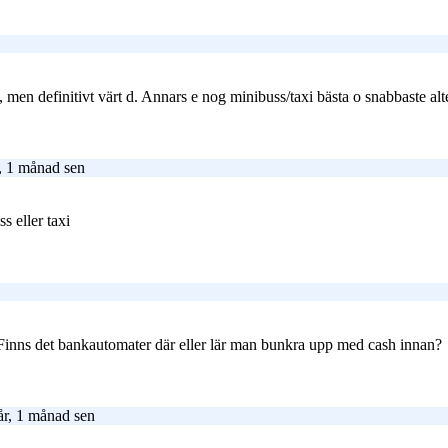
sa, men definitivt värt d. Annars e nog minibuss/taxi bästa o snabbaste al
, 1 månad sen
ss eller taxi
inns det bankautomater där eller lär man bunkra upp med cash innan?
år, 1 månad sen