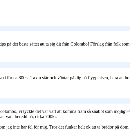
 på det bästa sättet att ta sig dit från Colombo! Förslag från folk som 
en taxi för ca 800:-. Taxin står och väntar på dig på flygplatsen, bara at
ån colombo, vi tyckte det var värt att komma fram så snabbt som möjligt+
 man vara beredd på, cirka 700kr.
jag inte har fel för mig. Tror det funkar helt ok att ta brädor på dom, d