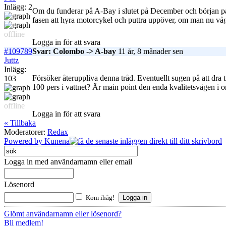
Inlägg: 2
Om du funderar på A-Bay i slutet på December och början på j
fasen att hyra motorcykel och puttra uppöver, om man nu våg
offline
Logga in för att svara
#109789
Svar: Colombo -> A-bay
11 år, 8 månader sen
Juttz
Inlägg:
Försöker återuppliva denna tråd. Eventuellt sugen på att dra 
103
100 pers i vattnet? Är main point den enda kvalitetsvågen 
offline
Logga in för att svara
« Tillbaka
Moderatorer:
Redax
Powered by
Kunena
Logga in med användarnamn eller email
Lösenord
Kom ihåg!
Glömt användarnamn eller lösenord?
Bli medlem!