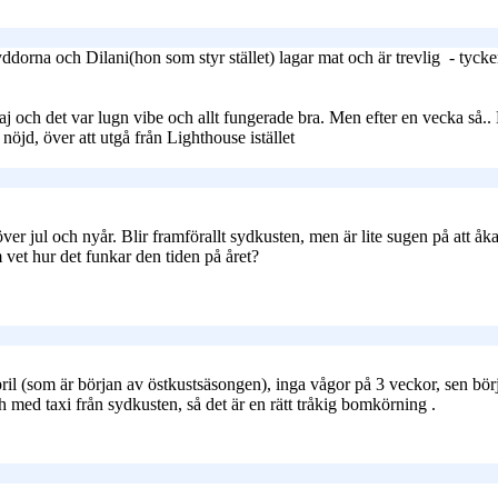
dorna och Dilani(hon som styr stället) lagar mat och är trevlig
- tycke
och det var lugn vibe och allt fungerade bra. Men efter en vecka så.. Blir
 nöjd, över att utgå från Lighthouse istället
er jul och nyår. Blir framförallt sydkusten, men är lite sugen på att åka 
m vet hur det funkar den tiden på året?
 april (som är början av östkustsäsongen), inga vågor på 3 veckor, sen bör
-8h med taxi från sydkusten, så det är en rätt tråkig bomkörning
.