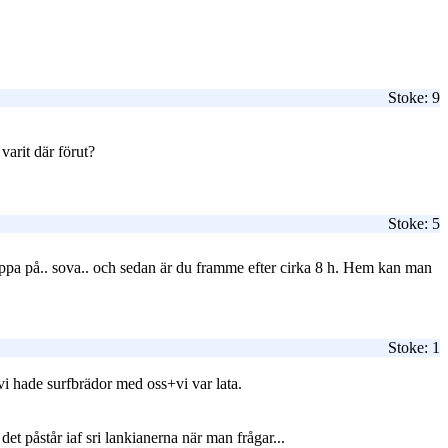
Stoke: 9
varit där förut?
Stoke: 5
t hoppa på.. sova.. och sedan är du framme efter cirka 8 h. Hem kan man
Stoke: 1
vi hade surfbrädor med oss+vi var lata.
et påstår iaf sri lankianerna när man frågar...