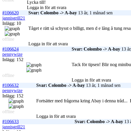
Lycka till!
Logga in för att svara
#106620
Svar: Colombo -> A-bay
13 år, 1 månad sen
jannisgrill21
Inlägg: 10
Tåget e rätt så schysst o billigt, men d e lång å tung re
offline
Logga in för att svara
#106624
Svar: Colombo -> A-bay
13 år
pennywize
Inlägg: 152
Tack för tipsen! Blir nog minibu
offline
Logga in för att svara
#106632
Svar: Colombo -> A-bay
13 år, 1 månad sen
pennywize
Inlägg: 152
Fortsätter med frågorna kring Abay i denna tråd...
F
offline
Logga in för att svara
#106633
Svar: Colombo -> A-bay
13 
jannisgrill21