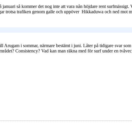
anuari så kommer det nog inte att vara nån höjdare rent surfmässigt. V
ar trotsa trafiken genom galle och uppöver
Hikkaduwa och ned mot mirri
till Arugam i sommar, närmare bestämt i juni. Låter på tidigare svar som
i området? Consistency? Vad kan man räkna med för surf under en tvåv