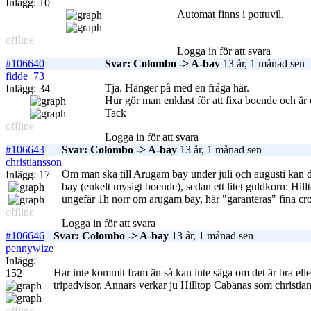
Inlägg: 10
Automat finns i pottuvil.
offline
Logga in för att svara
#106640
Svar: Colombo -> A-bay
13 år, 1 månad sen
fidde_73
Tja. Hänger på med en fråga här.
Inlägg: 34
Hur gör man enklast för att fixa boende och är
Tack
offline
Logga in för att svara
#106643
Svar: Colombo -> A-bay
13 år, 1 månad sen
christiansson
Om man ska till Arugam bay under juli och augusti kan 
Inlägg: 17
bay (enkelt mysigt boende), sedan ett litet guldkorn: Hil
ungefär 1h norr om arugam bay, här "garanteras" fina cr
offline
Logga in för att svara
#106646
Svar: Colombo -> A-bay
13 år, 1 månad sen
pennywize
Inlägg:
Har inte kommit fram än så kan inte säga om det är bra ell
152
tripadvisor. Annars verkar ju Hilltop Cabanas som christian 
offline