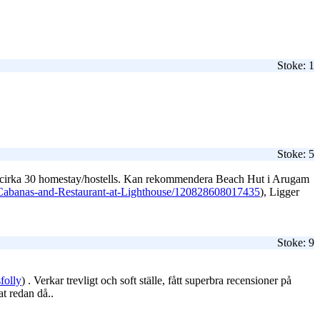
Stoke: 1
Stoke: 5
äl cirka 30 homestay/hostells. Kan rekommendera Beach Hut i Arugam
Cabanas-and-Restaurant-at-Lighthouse/120828608017435
), Ligger
Stoke: 9
folly
) . Verkar trevligt och soft ställe, fått superbra recensioner på
at redan då..