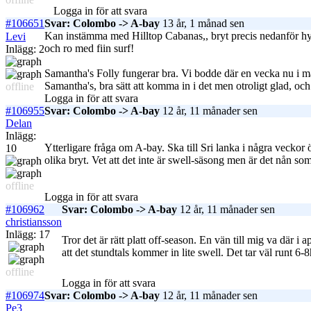
Logga in för att svara
#106651
Svar: Colombo -> A-bay
13 år, 1 månad sen
Kan instämma med Hilltop Cabanas,, bryt precis nedanför hyd
Levi
och ro med fiin surf!
Inlägg: 2
Samantha's Folly fungerar bra. Vi bodde där en vecka nu i maj 
Samantha's, bra sätt att komma in i det men otroligt glad, och
offline
Logga in för att svara
#106955
Svar: Colombo -> A-bay
12 år, 11 månader sen
Delan
Inlägg:
Ytterligare fråga om A-bay. Ska till Sri lanka i några veckor öv
10
olika bryt. Vet att det inte är swell-säsong men är det nån so
offline
Logga in för att svara
#106962
Svar: Colombo -> A-bay
12 år, 11 månader sen
christiansson
Inlägg: 17
Tror det är rätt platt off-season. En vän till mig va där i
att det stundtals kommer in lite swell. Det tar väl runt 6
offline
Logga in för att svara
#106974
Svar: Colombo -> A-bay
12 år, 11 månader sen
Pe3