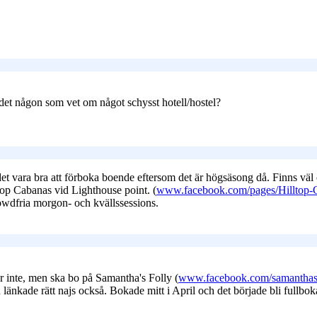
 det någon som vet om något schysst hotell/hostel?
det vara bra att förboka boende eftersom det är högsäsong då. Finns v
ltop Cabanas vid Lighthouse point. (
www.facebook.com/pages/Hilltop-
owdfria morgon- och kvällssessions.
er inte, men ska bo på Samantha's Folly (
www.facebook.com/samanthas
länkade rätt najs också. Bokade mitt i April och det började bli fullbok