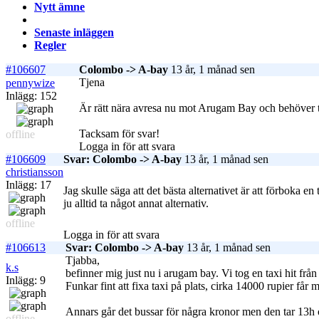
Nytt ämne
Senaste inläggen
Regler
#106607
Colombo -> A-bay
13 år, 1 månad sen
Tjena
pennywize
Inlägg: 152
Är rätt nära avresa nu mot Arugam Bay och behöver tips
Tacksam för svar!
offline
Logga in för att svara
#106609
Svar: Colombo -> A-bay
13 år, 1 månad sen
christiansson
Inlägg: 17
Jag skulle säga att det bästa alternativet är att förboka 
ju alltid ta något annat alternativ.
offline
Logga in för att svara
#106613
Svar: Colombo -> A-bay
13 år, 1 månad sen
Tjabba,
k.s
befinner mig just nu i arugam bay. Vi tog en taxi hit fr
Inlägg: 9
Funkar fint att fixa taxi på plats, cirka 14000 rupier får
Annars går det bussar för några kronor men den tar 13h om 
offline