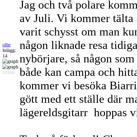
Jag och två polare komme
av Juli. Vi kommer tält
varit schysst om man kun
någon liknade resa tidiga
ollie
Inlägg:
nybörjare, så någon som 
14
både kan campa och hitta
offline
kommer vi besöka Biarri
gött med ett ställe där 
lägereldsgitarr
hoppas vi