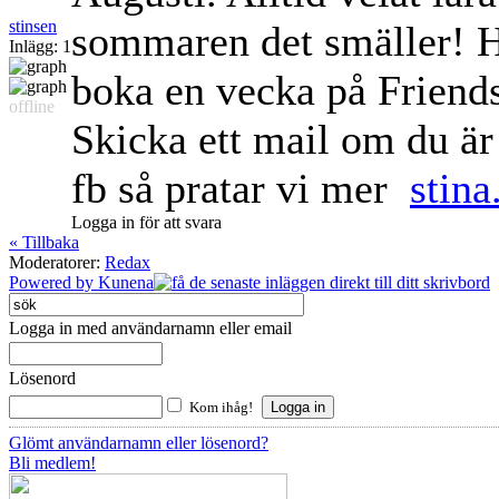
stinsen
sommaren det smäller! Ha
Inlägg: 1
boka en vecka på Friends
offline
Skicka ett mail om du är 
fb så pratar vi mer
stin
Logga in för att svara
« Tillbaka
Moderatorer:
Redax
Powered by
Kunena
Logga in med användarnamn eller email
Lösenord
Kom ihåg!
Glömt användarnamn eller lösenord?
Bli medlem!