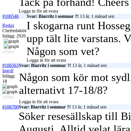
Tack på förhand! Cheers
Logga in för att svara
#106546
Svar: Biarritz i sommar ?!
13 år, 1 månad sen
I skogarna runt Hosse
Redax
Chefredaktör
upp tält lite varstans. V
Inlägg: 2926
Någon som vet?
offline
Logga in för att svara
#106563
Svar: Biarritz i sommar ?!
13 år, 1 månad sen
Ingolf
Någon som kör mot sydli
Inlägg:
18
alternativt 17-18/8?
offline
Logga in för att svara
#106700
Svar: Biarritz i sommar ?!
13 år, 1 månad sen
Söker resesällskap till Bi
Augusti. Alltid velat lär