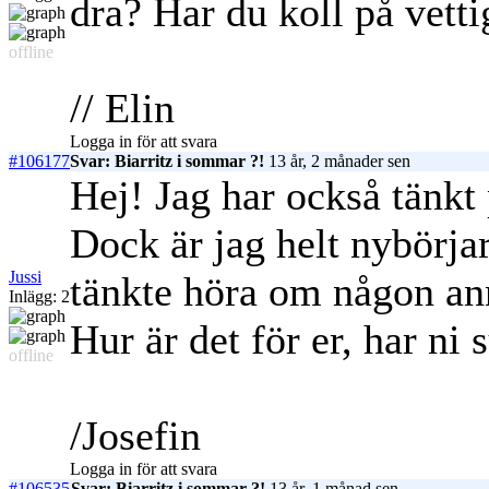
dra? Har du koll på vet
offline
// Elin
Logga in för att svara
#106177
Svar: Biarritz i sommar ?!
13 år, 2 månader sen
Hej! Jag har också tänkt 
Dock är jag helt nybörjare
Jussi
tänkte höra om någon ann
Inlägg: 2
Hur är det för er, har ni 
offline
/Josefin
Logga in för att svara
#106535
Svar: Biarritz i sommar ?!
13 år, 1 månad sen