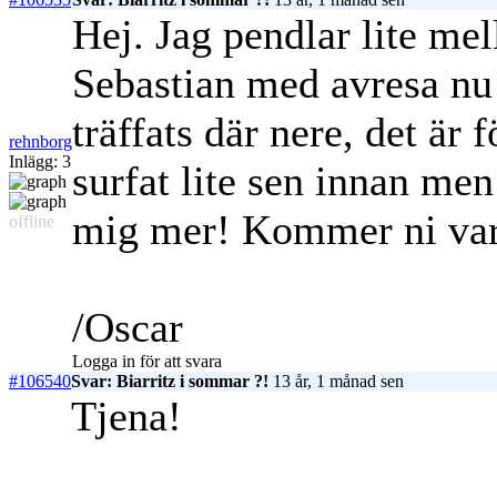
Hej. Jag pendlar lite me
Sebastian med avresa nu 
träffats där nere, det är 
rehnborg
Inlägg: 3
surfat lite sen innan men 
mig mer! Kommer ni var
offline
/Oscar
Logga in för att svara
#106540
Svar: Biarritz i sommar ?!
13 år, 1 månad sen
Tjena!