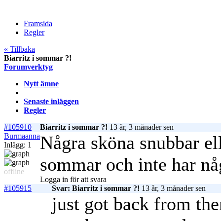
Framsida
Regler
« Tillbaka
Biarritz i sommar ?!
Forumverktyg
Nytt ämne
Senaste inläggen
Regler
#105910
Biarritz i sommar ?!
13 år, 3 månader sen
Burmaanna
Några sköna snubbar elle
Inlägg: 1
sommar och inte har någ
offline
Logga in för att svara
#105915
Svar: Biarritz i sommar ?!
13 år, 3 månader sen
just got back from the