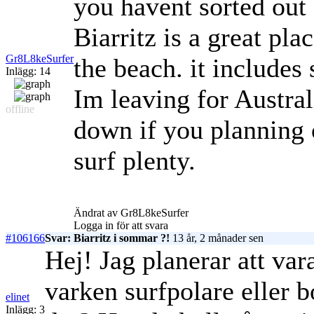
you havent sorted out 
Biarritz is a great pla
Gr8L8keSurfer
the beach. it includes
Inlägg: 14
Im leaving for Austra
offline
down if you planning 
surf plenty.
Ändrat av Gr8L8keSurfer
Logga in för att svara
#106166
Svar: Biarritz i sommar ?!
13 år, 2 månader sen
Hej! Jag planerar att vara
varken surfpolare eller 
elinet
Inlägg: 3