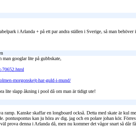
abelpark i Arlanda + på ett par andra ställen i Sverige, så man behöver i
en
m man googlar lite på gubbskate,
t-70652.html
olmen-morgonskejt-har-guld-i-mund/
a lite slapp åkning i pool då om man är tidigt ute!
at öva ramp. Kanske skaffar en longboard också. Detta med skate är kul m
nde. pontuspontus kan ju höra av dig. jag och en polare johan kör. Förr
 väl prova denna i Arlanda då, men nu kommer det vågor snart så dår få