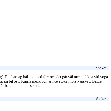
Stoke: 1
ng? Det har jag hållt på med förr och det går väl mer att likna vid yoga
pp på bil osv. Känns meck och är nog stoke i fors kanske .. Bättre
t är bara ni här inne som fattar
Stoke: 1