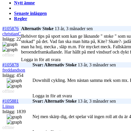
Nytt ämne
Senaste inläggen
Regler
#105876
Alternativ Stoke
13 år, 3 månader sen
christianC
Behöver tips på sport som kan ge liknande " stoke " som sur
Inlägg: 22
stokad" på det. Vad fan ska man hitta på, Kite? Skate?- jadå 
man ha hoj, mecka , släp m.m. För mycket meck. Fallskärm?
beroendeframkallande. Har hållt på med vindsurf och dykt f
offline
Logga in för att svara
#105878
Svar: Alternativ Stoke
13 år, 3 månader sen
freddandson
Inlägg: 454
Downhill cykling. Men nästan samma mek som mx. Frid
offline
Logga in för att svara
#105881
Svar: Alternativ Stoke
13 år, 3 månader sen
Liinus
Inlägg: 1839
Nej men skärp dig, det spelar väl ingen roll att du är 
offline