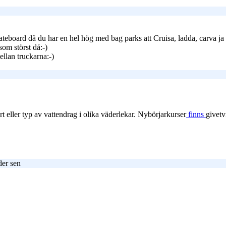
teboard då du har en hel hög med bag parks att Cruisa, ladda, carva ja 
som störst då:-)
ellan truckarna:-)
ort eller typ av vattendrag i olika väderlekar. Nybörjarkurser
finns
givetv
der sen