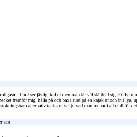
ligaste.. Pool ser jävligt kul ut men man lär väl slå ihjäl sig. Fridykni
cket framför mig, hålla på och baxa runt på en kajak ut och in i lya, u
tokningsbara alternativ tack - ni vet ju vad man menar i alla fall för de
r sen