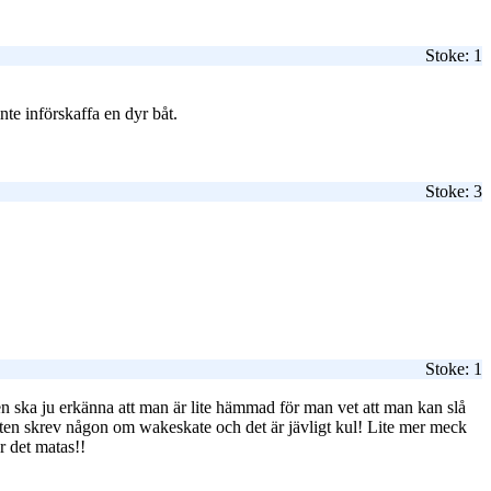
Stoke: 1
nte införskaffa en dyr båt.
Stoke: 3
Stoke: 1
en ska ju erkänna att man är lite hämmad för man vet att man kan slå
esten skrev någon om wakeskate och det är jävligt kul! Lite mer meck
r det matas!!