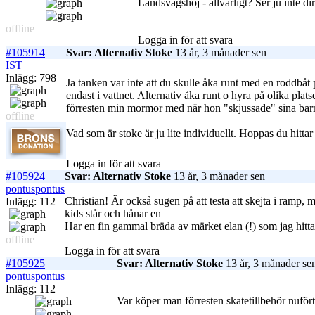
Landsvägshoj - allvarligt? Ser ju inte d
offline
Logga in för att svara
#105914
Svar: Alternativ Stoke
13 år, 3 månader sen
IST
Inlägg: 798
Ja tanken var inte att du skulle åka runt med en roddbå
endast i vattnet. Alternativ åka runt o hyra på olika plats
förresten min mormor med när hon "skjussade" sina barn 
offline
Vad som är stoke är ju lite individuellt. Hoppas du hitta
Logga in för att svara
#105924
Svar: Alternativ Stoke
13 år, 3 månader sen
pontuspontus
Christian! Är också sugen på att testa att skejta i ramp, 
Inlägg: 112
kids står och hånar en
Har en fin gammal bräda av märket elan (!) som jag hittad
offline
Logga in för att svara
#105925
Svar: Alternativ Stoke
13 år, 3 månader se
pontuspontus
Inlägg: 112
Var köper man förresten skatetillbehör nuförtid