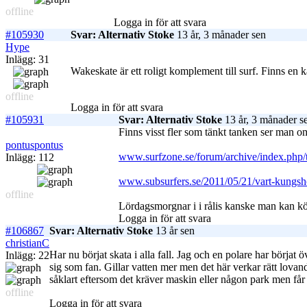
offline
Logga in för att svara
#105930
Svar: Alternativ Stoke
13 år, 3 månader sen
Hype
Inlägg: 31
Wakeskate är ett roligt komplement till surf. Finns en k
offline
Logga in för att svara
#105931
Svar: Alternativ Stoke
13 år, 3 månader s
Finns visst fler som tänkt tanken ser man o
pontuspontus
www.surfzone.se/forum/archive/index.php/
Inlägg: 112
www.subsurfers.se/2011/05/21/vart-kungsh
offline
Lördagsmorgnar i i rålis kanske man kan kör
Logga in för att svara
#106867
Svar: Alternativ Stoke
13 år sen
christianC
Har nu börjat skata i alla fall. Jag och en polare har börj
Inlägg: 22
sig som fan. Gillar vatten mer men det här verkar rätt lova
såklart eftersom det kräver maskin eller någon park men får
offline
Logga in för att svara