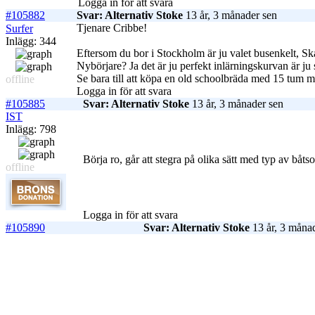
Logga in för att svara
#105882
Svar: Alternativ Stoke
13 år, 3 månader sen
Tjenare Cribbe!
Surfer
Inlägg: 344
Eftersom du bor i Stockholm är ju valet busenkelt, Ska
Nybörjare? Ja det är ju perfekt inlärningskurvan är ju 
Se bara till att köpa en old schoolbräda med 15 tum m
offline
Logga in för att svara
#105885
Svar: Alternativ Stoke
13 år, 3 månader sen
IST
Inlägg: 798
Börja ro, går att stegra på olika sätt med typ av båts
offline
Logga in för att svara
#105890
Svar: Alternativ Stoke
13 år, 3 måna