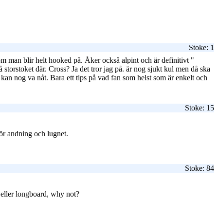
Stoke: 1
m man blir helt hooked på. Åker också alpint och är definitivt "
å storstoket där. Cross? Ja det tror jag på. är nog sjukt kul men då ska
n nog va nåt. Bara ett tips på vad fan som helst som är enkelt och
Stoke: 15
ör andning och lugnet.
Stoke: 84
 eller longboard, why not?