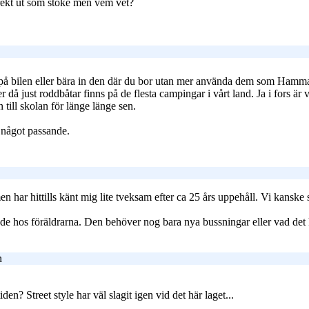
irekt ut som stoke men vem vet?
t på bilen eller bära in den där du bor utan mer använda dem som Hamm
er då just roddbåtar finns på de flesta campingar i vårt land. Ja i fors är
till skolan för länge länge sen.
r något passande.
men har hittills känt mig lite tveksam efter ca 25 års uppehåll. Vi kanske
e hos föräldrarna. Den behöver nog bara nya bussningar eller vad det kal
n
en? Street style har väl slagit igen vid det här laget...