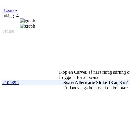
Kosmos
Inlägg: 4
offline
Köp en Carver, så nära riktig surfing
Logga in för att svara
#105895
Svar: Alternativ Stoke
13 år, 3 må
En landsvags hoj ar allt du behover