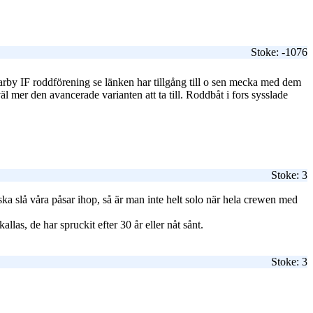
Stoke: -1076
arby IF roddförening se länken har tillgång till o sen mecka med dem
 väl mer den avancerade varianten att ta till. Roddbåt i fors sysslade
Stoke: 3
 ska slå våra påsar ihop, så är man inte helt solo när hela crewen med
las, de har spruckit efter 30 år eller nåt sånt.
Stoke: 3