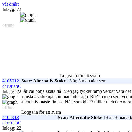
våt dräkt
Inlägg: 72
offline
Logga in för att svara
#105912
Svar: Alternativ Stoke
13 år, 3 månader sen
christianC
Får väl börja skata då
Men jag tycker ramp verkar vara det ro
Inlägg: 22
kanske- stoke nja kan man inte säga. Ro? Ja men ser även me
alternativ måste finnas. Nån som kitar? Gillar ni det? Andra s
offline
Logga in för att svara
#105913
Svar: Alternativ Stoke
13 år, 3 månade
christianC
Inlägg: 22