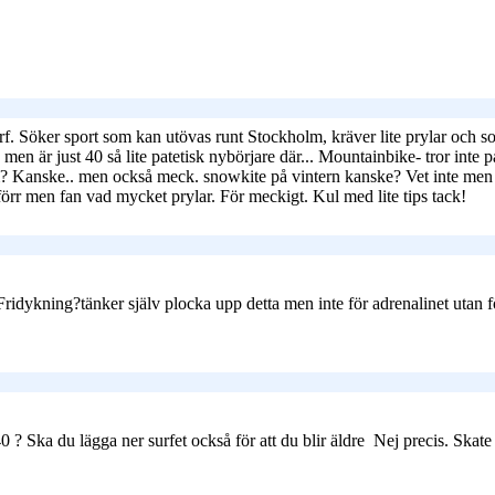
f. Söker sport som kan utövas runt Stockholm, kräver lite prylar och so
men är just 40 så lite patetisk nybörjare där... Mountainbike- tror inte p
 Kanske.. men också meck. snowkite på vintern kanske? Vet inte men ka
örr men fan vad mycket prylar. För meckigt. Kul med lite tips tack!
ykning?tänker själv plocka upp detta men inte för adrenalinet utan f
40 ? Ska du lägga ner surfet också för att du blir äldre
Nej precis. Skate