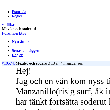
Framsida
Regler
« Tillbaka
Mexiko och soderut!
Forumverktyg
Nytt ämne
Senaste inläggen
Regler
#105748
Mexiko och soderut!
13 år, 4 månader sen
Hej!
Jag och en vän kom nyss ti
Manzanillo(risig surf, åk in
har tänkt fortsätta soder