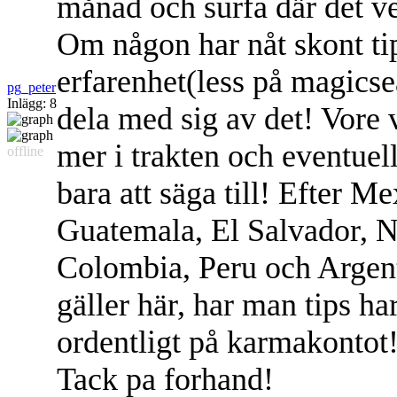
månad och surfa där det ve
Om någon har nåt skont tip
erfarenhet(less på magicse
pg_peter
Inlägg: 8
dela med sig av det! Vore 
mer i trakten och eventuell
offline
bara att säga till! Efter Me
Guatemala, El Salvador, N
Colombia, Peru och Argent
gäller här, har man tips h
ordentligt på karmakontot
Tack pa forhand!