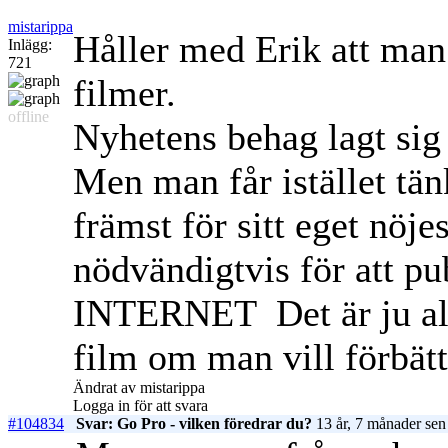
mistarippa
Håller med Erik att man 
Inlägg:
721
filmer.
offline
Nyhetens behag lagt sig 
Men man får istället tän
främst för sitt eget nöjes
nödvändigtvis för att pu
INTERNET
Det är ju al
film om man vill förbätt
Ändrat av mistarippa
Logga in för att svara
#104834
Svar: Go Pro - vilken föredrar du?
13 år, 7 månader sen