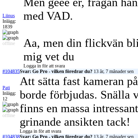
Men geee er, frågan ha
med VAD.
Liinus
Inlägg:
1839
Aa, men din flickvän bli
offline
mig vet du
Logga in för att svara
#104835
Svar: Go Pro - vilken föredrar du?
13 år, 7 månader sen
Att sätta fast kameran på
Pati
borde förbjudas. Snälla 
Inlägg:
12
finns en massa intressan
offline
grinande ansikten tack!
Logga in för att svara
#104838
Svar: Go Pro - vilken föredrar du?
13 år, 7 månader sen