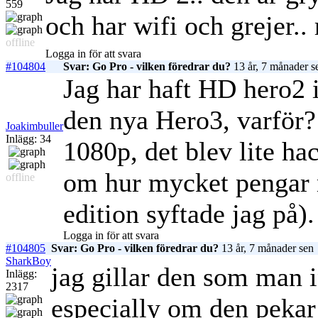
559
och har wifi och grejer.. 
offline
Logga in för att svara
#104804
Svar: Go Pro - vilken föredrar du?
13 år, 7 månader s
Jag har haft HD hero2 
den nya Hero3, varför? d
Joakimbuller
Inlägg: 34
1080p, det blev lite h
om hur mycket pengar 
offline
edition syftade jag på).
Logga in för att svara
#104805
Svar: Go Pro - vilken föredrar du?
13 år, 7 månader sen
SharkBoy
jag gillar den som man 
Inlägg:
2317
especially om den pekar