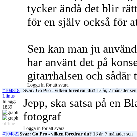
tycker ändå det blir rät
för en själv också för 
Sen kan man ju använda
har använt det på konse
gitarrhalsen och sådär 
Logga in för att svara
#104818
Svar: Go Pro - vilken föredrar du?
13 år, 7 månader sen
Liinus
Jepp, ska satsa på en Bl
Inlägg:
1839
fotograf
offline
Logga in för att svara
#104822
Svar: Go Pro - vilken föredrar du?
13 år, 7 månader sen