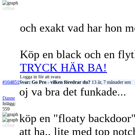
offline
och exakt vad har hon m
Köp en black och en flytku
TRYCK HÄR BA!
Logga in för att svara
#104851
Svar: Go Pro - vilken föredrar du?
13 år, 7 månader sen
oj va bra det funkade...
Danne
Inlägg:
559
köp en "floaty backdoor"
offline
att ha.. lite med top not