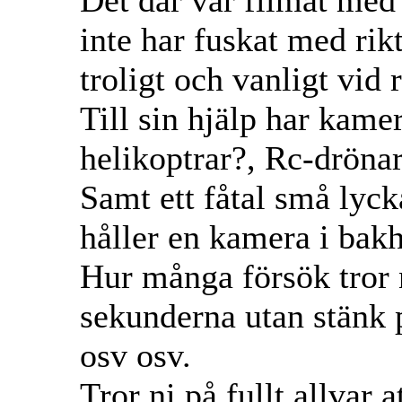
Det där var filmat med
inte har fuskat med rik
troligt och vanligt vid
Till sin hjälp har kame
helikoptrar?, Rc-drönar
Samt ett fåtal små lyck
håller en kamera i bak
Hur många försök tror n
sekunderna utan stänk p
osv osv.
Tror ni på fullt allvar 