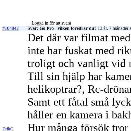
Logga in för att svara
#104842
Svar: Go Pro - vilken föredrar du?
13 år, 7 månader 
Det där var filmat me
inte har fuskat med rik
troligt och vanligt vid
Till sin hjälp har kame
helikoptrar?, Rc-dröna
Samt ett fåtal små lyc
håller en kamera i bak
Hur många försök tror n
ErikG