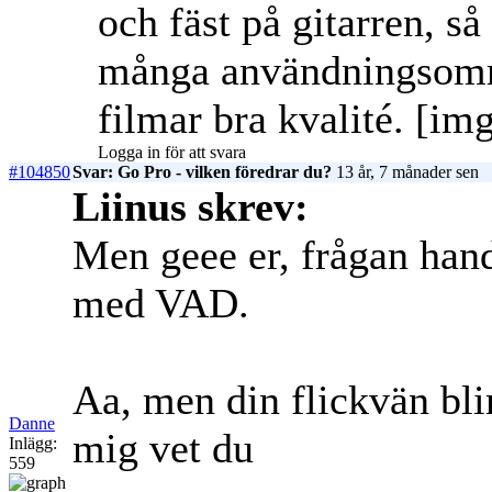
och fäst på gitarren, s
många användningsområ
filmar bra kvalité. [img
Logga in för att svara
#104850
Svar: Go Pro - vilken föredrar du?
13 år, 7 månader sen
Liinus skrev:
Men geee er, frågan han
med VAD.
Aa, men din flickvän bli
Danne
mig vet du
Inlägg:
559