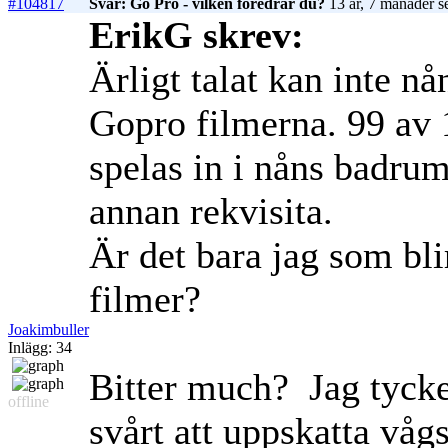
#104817
Svar: Go Pro - vilken föredrar du?
13 år, 7 månader s
ErikG skrev:
Ärligt talat kan inte nå
Gopro filmerna. 99 av 
spelas in i nåns badru
annan rekvisita.
Är det bara jag som bli
filmer?
Joakimbuller
Inlägg: 34
Bitter much?
Jag tycker
offline
svårt att uppskatta våg