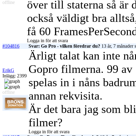
över till staterna så är
offline
också väldigt bra alltså
få 60 FramesPerSecon
Logga in för att svara
#104816
Svar: Go Pro - vilken föredrar du?
13 år, 7 månader 
Ärligt talat kan inte nå
Gopro filmerna. 99 av 
ErikG
Inlägg: 2399
spelas in i nåns badru
annan rekvisita.
offline
Är det bara jag som bli
filmer?
Logga in för att svara