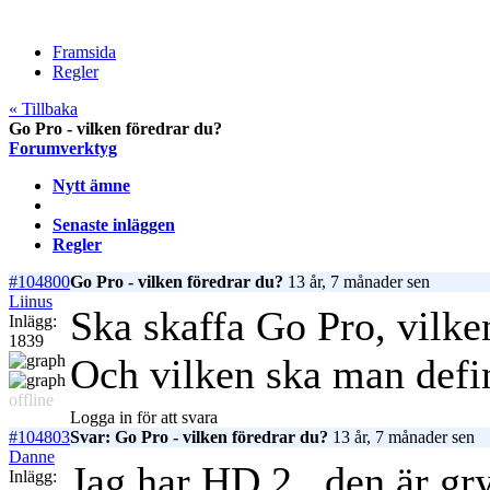
Framsida
Regler
« Tillbaka
Go Pro - vilken föredrar du?
Forumverktyg
Nytt ämne
Senaste inläggen
Regler
#104800
Go Pro - vilken föredrar du?
13 år, 7 månader sen
Liinus
Ska skaffa Go Pro, vilken
Inlägg:
1839
Och vilken ska man defin
offline
Logga in för att svara
#104803
Svar: Go Pro - vilken föredrar du?
13 år, 7 månader sen
Danne
Jag har HD 2.. den är gr
Inlägg: