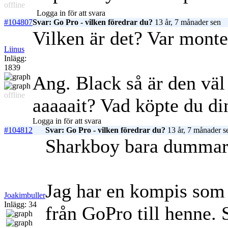
offline
Logga in för att svara
#104807
Svar: Go Pro - vilken föredrar du?
13 år, 7 månader sen
Vilken är det? Var mont
Liinus
Inlägg:
1839
Ang. Black så är den väl
offline
aaaaait? Vad köpte du di
Logga in för att svara
#104812
Svar: Go Pro - vilken föredrar du?
13 år, 7 månader s
Sharkboy bara dummar
Jag har en kompis som 
Joakimbuller
Inlägg: 34
från GoPro till henne.