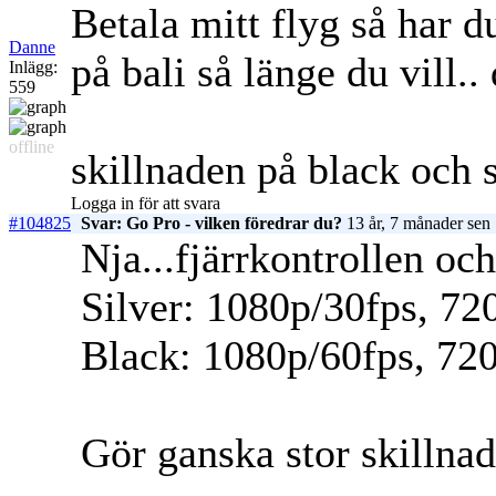
Betala mitt flyg så har d
Danne
på bali så länge du vill..
Inlägg:
559
offline
skillnaden på black och si
Logga in för att svara
#104825
Svar: Go Pro - vilken föredrar du?
13 år, 7 månader sen
Nja...fjärrkontrollen och
Silver: 1080p/30fps, 72
Black: 1080p/60fps, 72
Gör ganska stor skillnad