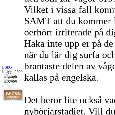
Vilket i vissa fall ko
SAMT att du kommer li
oerhört irriterade på di
Haka inte upp er på de
när du lär dig surfa och
brantaste delen av våg
ErikG
Inlägg: 2399
kallas på engelska.
offline
Det beror lite också vad
nybörjarstadiet. Vill d