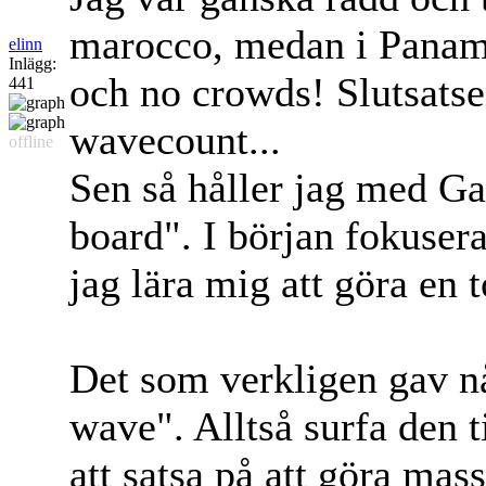
marocco, medan i Panama
elinn
Inlägg:
och no crowds! Slutsats
441
wavecount...
offline
Sen så håller jag med Ga
board". I början fokuser
jag lära mig att göra en 
Det som verkligen gav nåt
wave". Alltså surfa den til
att satsa på att göra mass