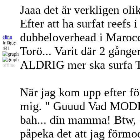
Jaaa det är verkligen olik
Efter att ha surfat reefs
dubbeloverhead i Marocc
elinn
Inlägg:
Torö... Varit där 2 gånge
441
ALDRIG mer ska surfa Tor
offline
När jag kom upp efter för
mig. " Guuud Vad MODIG
bah... din mamma! Btw, o
påpeka det att jag förmo