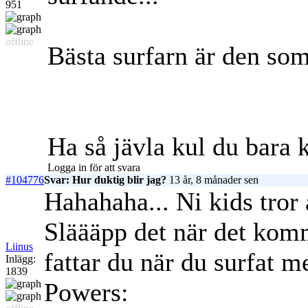
951
offline
Bästa surfarn är den som
Ha så jävla kul du bara k
Logga in för att svara
#104776
Svar: Hur duktig blir jag?
13 år, 8 månader sen
Hahahaha... Ni kids tror 
Släääpp det när det komm
Liinus
fattar du när du surfat m
Inlägg:
1839
Powers: