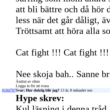
att bli bättre och då hör 
less när det går dåligt, 
Tröttsamt att höra alla so
Cat fight !!! Cat fight !!
Nee skoja bah.. Sanne b
Ändrat av elinn
Logga in för att svara
#104797
Svar: Hur duktig blir jag?
13 år, 8 månader sen
Hype skrev:
Kul läsning i denna trå