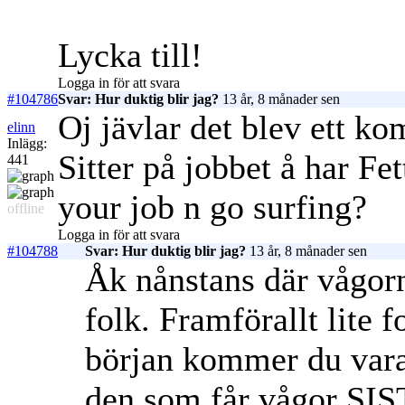
Lycka till!
Logga in för att svara
#104786
Svar: Hur duktig blir jag?
13 år, 8 månader sen
Oj jävlar det blev ett k
elinn
Inlägg:
Sitter på jobbet å har Fe
441
your job n go surfing?
offline
Logga in för att svara
#104788
Svar: Hur duktig blir jag?
13 år, 8 månader sen
Åk nånstans där vågorna
folk. Framförallt lite 
början kommer du vara 
den som får vågor SIS