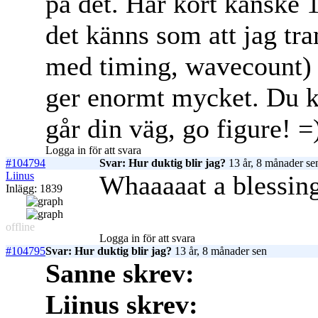
på det. Har kört kanske 
det känns som att jag tra
med timing, wavecount)
ger enormt mycket. Du 
går din väg, go figure! =
Logga in för att svara
#104794
Svar: Hur duktig blir jag?
13 år, 8 månader se
Liinus
Whaaaaat a blessing
Inlägg: 1839
offline
Logga in för att svara
#104795
Svar: Hur duktig blir jag?
13 år, 8 månader sen
Sanne skrev:
Liinus skrev: