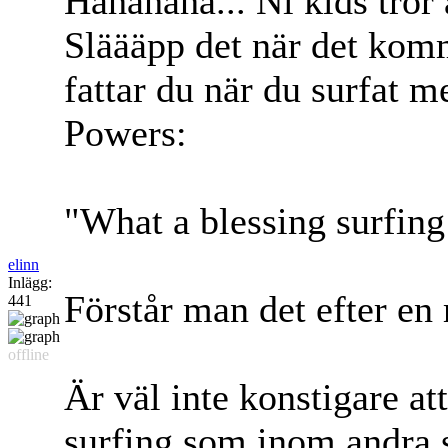
Hahahaha... Ni kids tror 
Släääpp det när det komm
fattar du när du surfat m
Powers:
"What a blessing surfing
elinn
Inlägg:
Förstår man det efter en
441
offline
Är väl inte konstigare at
surfing som inom andra 