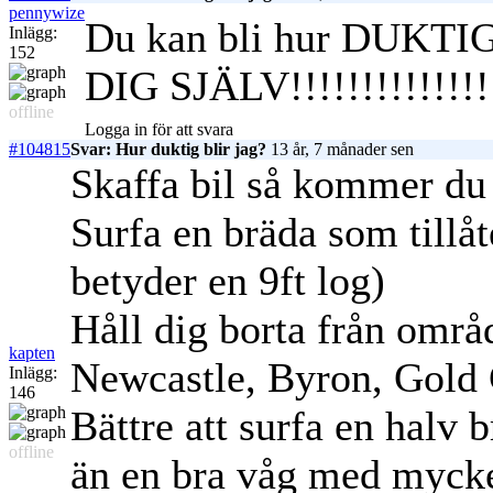
pennywize
Du kan bli hur DUKT
Inlägg:
152
DIG SJÄLV!!!!!!!!!!!!!!
offline
Logga in för att svara
#104815
Svar: Hur duktig blir jag?
13 år, 7 månader sen
Skaffa bil så kommer du 
Surfa en bräda som tillå
betyder en 9ft log)
Håll dig borta från omr
kapten
Newcastle, Byron, Gold 
Inlägg:
146
Bättre att surfa en halv 
offline
än en bra våg med mycke