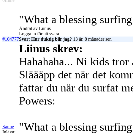
offline
"What a blessing surfing
Ändrat av Liinus
Logga in för att svara
#104777
Svar: Hur duktig blir jag?
13 år, 8 månader sen
Liinus skrev:
Hahahaha... Ni kids tror 
Släääpp det när det komm
fattar du när du surfat m
Powers:
"What a blessing surfing
Sanne
Inlägg: