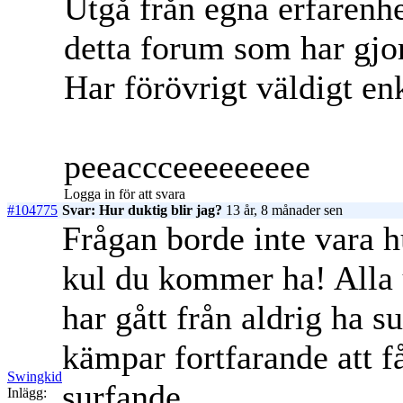
Utgå från egna erfarenhet
detta forum som har gjor
Har förövrigt väldigt enk
peeaccceeeeeeeee
Logga in för att svara
#104775
Svar: Hur duktig blir jag?
13 år, 8 månader sen
Frågan borde inte vara h
kul du kommer ha! Alla 
har gått från aldrig ha su
kämpar fortfarande att få
Swingkid
surfande...
Inlägg: