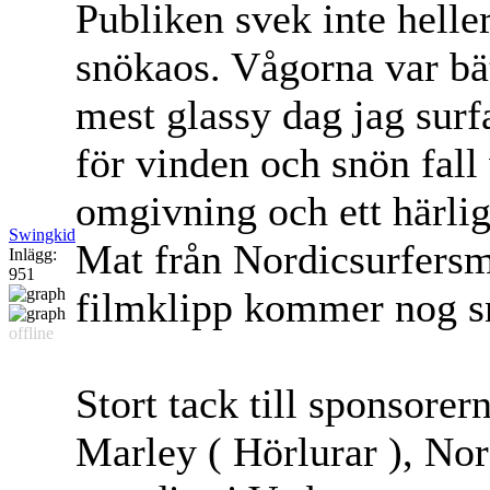
Publiken svek inte heller
snökaos. Vågorna var bät
mest glassy dag jag surf
för vinden och snön fall
omgivning och ett härli
Swingkid
Mat från Nordicsurfersma
Inlägg:
951
filmklipp kommer nog s
offline
Stort tack till sponsore
Marley ( Hörlurar ), No