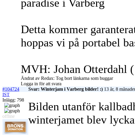
paradise i Varberg
Detta kommer garanterat a
hoppas vi på portabel b
MVH: Johan Otterdahl (
Ändrat av Redax: Tog bort länkarna som buggar
Logga in för att svara
#104724
Svar: Winterjam i Varberg bilder! :)
13 år, 8 månade
IST
Inlägg: 798
Bilden utanför kallbad
winterjamet blev lyckat
offline