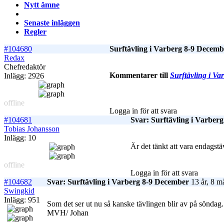
Nytt ämne
Senaste inläggen
Regler
#104680
Surftävling i Varberg 8-9 Decemb
Redax
Chefredaktör
Kommentarer till
Surftävling i V
Inlägg: 2926
offline
Logga in för att svara
#104681
Svar: Surftävling i Varber
Tobias Johansson
Inlägg: 10
Är det tänkt att vara endagstä
offline
Logga in för att svara
#104682
Svar: Surftävling i Varberg 8-9 December
13 år, 8 m
Swingkid
Inlägg: 951
Som det ser ut nu så kanske tävlingen blir av på söndag
MVH/ Johan