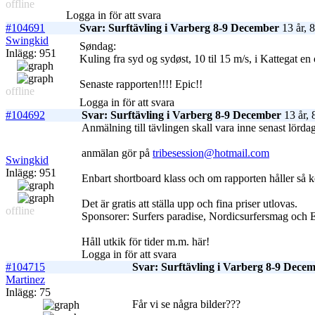
offline
Logga in för att svara
#104691
Svar: Surftävling i Varberg 8-9 December
13 år, 
Swingkid
Søndag:
Inlägg: 951
Kuling fra syd og sydøst, 10 til 15 m/s, i Kattegat en 
Senaste rapporten!!!! Epic!!
offline
Logga in för att svara
#104692
Svar: Surftävling i Varberg 8-9 December
13 år, 
Anmälning till tävlingen skall vara inne senast lörda
anmälan gör på
tribesession@hotmail.com
Swingkid
Inlägg: 951
Enbart shortboard klass och om rapporten håller så 
Det är gratis att ställa upp och fina priser utlovas.
offline
Sponsorer: Surfers paradise, Nordicsurfersmag och 
Håll utkik för tider m.m. här!
Logga in för att svara
#104715
Svar: Surftävling i Varberg 8-9 Dece
Martinez
Inlägg: 75
Får vi se några bilder???