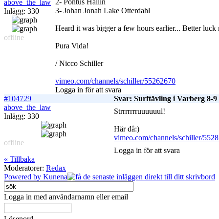
2- Pontus Hallin
above_the_law
3- Johan Jonah Lake Otterdahl
Inlägg: 330
Heard it was bigger a few hours earlier... Better luck 
offline
Pura Vida!
/ Nicco Schiller
vimeo.com/channels/schiller/55262670
Logga in för att svara
#104729
Svar: Surftävling i Varberg 8-
above_the_law
Strrrrrrruuuuuul!
Inlägg: 330
Här då:)
vimeo.com/channels/schiller/552
offline
Logga in för att svara
« Tillbaka
Moderatorer:
Redax
Powered by
Kunena
Logga in med användarnamn eller email
Lösenord