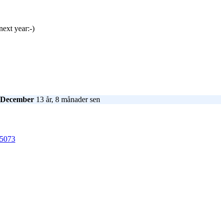
next year:-)
9 December
13 år, 8 månader sen
85073