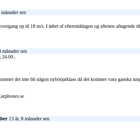
8 månader sen
overgang op til 18 m/s. I løbet af eftermiddagen og aftenen aftagende til 
8 månader sen
g 24.00..
kommer det inte bli någon nybörjarklass då det kommer vara ganska tun
Earphones.se
mber
13 år, 8 månader sen