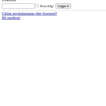
Kom ihåg!
Glömt användarnamn eller lösenord?
Bli medlem!