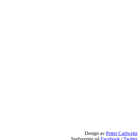
Design av
Petter Carlweitz
Surfsverige på
Facebook
|
Twitter