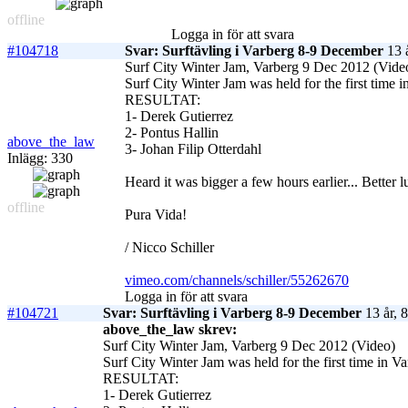
offline
Logga in för att svara
#104718
Svar: Surftävling i Varberg 8-9 December
13 å
Surf City Winter Jam, Varberg 9 Dec 2012 (Vide
Surf City Winter Jam was held for the first time 
RESULTAT:
1- Derek Gutierrez
2- Pontus Hallin
above_the_law
3- Johan Filip Otterdahl
Inlägg: 330
Heard it was bigger a few hours earlier... Better l
offline
Pura Vida!
/ Nicco Schiller
vimeo.com/channels/schiller/55262670
Logga in för att svara
#104721
Svar: Surftävling i Varberg 8-9 December
13 år, 
above_the_law skrev:
Surf City Winter Jam, Varberg 9 Dec 2012 (Video)
Surf City Winter Jam was held for the first time in V
RESULTAT:
1- Derek Gutierrez