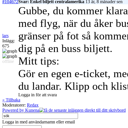
#104672
Svar: Enkel biljett centralamerika
13 år, 8 månader sen
Gubbe, du kommer klara d
med flyg, när du åker bu
gränser på fot så kommer 
lars
Inlägg:
dig på en buss biljett.
675
Mitt tips:
offline
Gör en egen e-ticket, me
du landar. Klipp och klis
Logga in för att svara
« Tillbaka
Moderatorer:
Redax
Powered by
Kunena
Logga in med användarnamn eller email