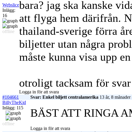
bara? jag ska kanske vid
Webslice
Inlägg:
att flyga hem därifrån. N
16
thailand-sverige förra år
offline
biljetter utan några probl
måste kunna visa upp en 
otroligt tacksam för svar
Logga in för att svara
#104661
Svar: Enkel biljett centralamerika
13 år, 8 månader 
BillyTheKid
Inlägg: 115
BÄST ATT RINGA 
offline
Logga in för att svara