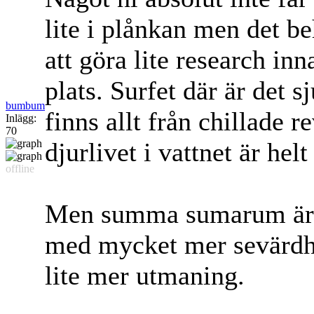
lite i plånkan men det beh
att göra lite research in
plats. Surfet där är det 
bumbum
finns allt från chillade r
Inlägg:
70
djurlivet i vattnet är helt
offline
Men summa sumarum är at
med mycket mer sevärdhe
lite mer utmaning.