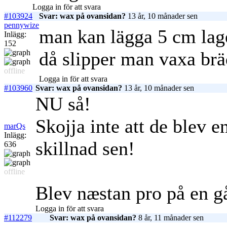
Logga in för att svara
#103924
Svar: wax på ovansidan?
13 år, 10 månader sen
pennywize
man kan lägga 5 cm lage
Inlägg:
152
då slipper man vaxa br
offline
Logga in för att svara
#103960
Svar: wax på ovansidan?
13 år, 10 månader sen
NU så!
Skojja inte att de blev e
marQs
Inlägg:
skillnad sen!
636
offline
Blev næstan pro på en g
Logga in för att svara
#112279
Svar: wax på ovansidan?
8 år, 11 månader sen