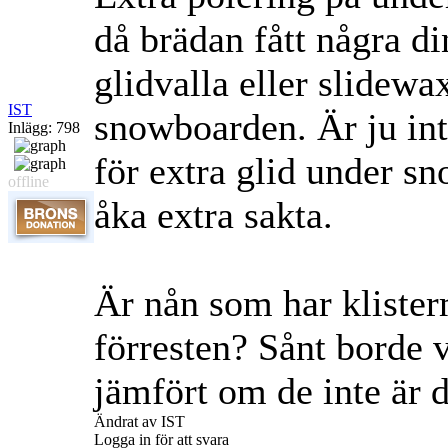
då brädan fått några d
glidvalla eller slidewa
IST
snowboarden. Är ju int
Inlägg: 798
för extra glid under s
offline
åka extra sakta.
Är nån som har kliste
förresten? Sånt borde v
jämfört om de inte är d
Ändrat av IST
Logga in för att svara