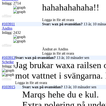
Inlägg: 2714
hahahahahaha!!
offline
Logga in för att svara
#103911
Svar: wax på ovansidan?
13 år, 10 måna
Andiss
Inlägg: 2432
offline
Ändrat av Andiss
Logga in för att svara
#103913
Svar: wax på ovansidan?
13 år, 10 månader sen
Scheike
Jag brukar waxa railsen o
Inlägg: 9
mot vattnet i svängarna.
offline
Logga in för att svara
#103915
Svar: wax på ovansidan?
13 år, 10 månader sen
Marqs hehe du e kul.
Extra polering på under