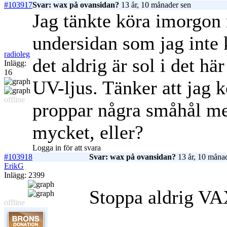
#103917
Svar: wax på ovansidan?
13 år, 10 månader sen
Jag tänkte köra imorgon 
undersidan som jag inte 
radioleg
det aldrig är sol i det hä
Inlägg:
16
UV-ljus. Tänker att jag kö
offline
proppar några småhål me
mycket, eller?
Logga in för att svara
#103918
Svar: wax på ovansidan?
13 år, 10 måna
ErikG
Inlägg: 2399
Stoppa aldrig VA
offline