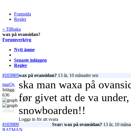
Framsida
Regler
« Tillbaka
wax på ovansidan?
Forumverktyg
Nytt ämne
Senaste inläggen
Regler
#103905
wax på ovansidan?
13 år, 10 månader sen
ska man waxa på ovansid
marQs
Inlägg:
før givet att de va under,
636
snowboarden!!
offline
Logga in för att svara
#103909
Svar: wax på ovansidan?
13 år, 10 måna
RATMAN