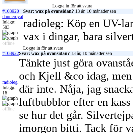
Logga in för att svara
#103920
Svar: wax på ovansidan?
13 år, 10 månader sen
danneroyal
radioleg: Köp en UV-la
Inlägg:
583
vax i dingar, bara silver
offline
Logga in för att svara
#103922
Svar: wax på ovansidan?
13 år, 10 månader sen
Tänkte just göra ovanstå
och Kjell &co idag, men
radioleg
där inte. Nåja, jag snack
Inlägg:
16
luftbubblor efter en kass 
offline
se hur det går. Silvertejp
imorgon bitti. Tack för 