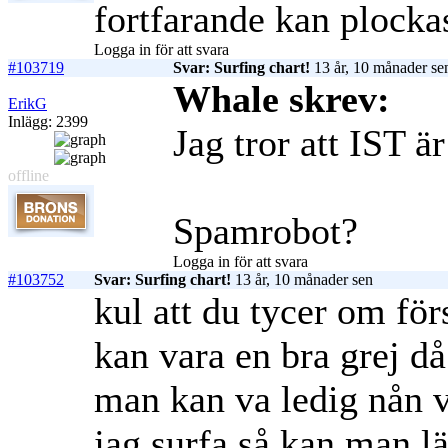
fortfarande kan plockas
Logga in för att svara
#103719
Svar: Surfing chart!
13 år, 10 månader se
Whale skrev:
ErikG
Inlägg: 2399
Jag tror att IST är
offline
Spamrobot?
Logga in för att svara
#103752
Svar: Surfing chart!
13 år, 10 månader sen
kul att du tycer om för
kan vara en bra grej d
man kan va ledig nån v
jag surfa så kan man lät