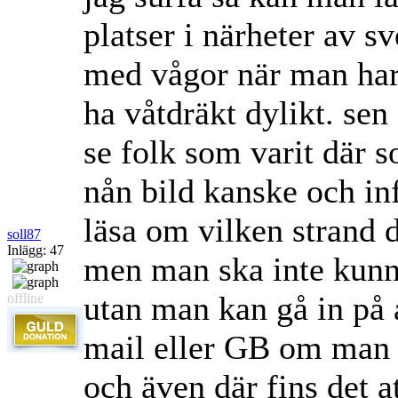
platser i närheter av s
med vågor när man har
ha våtdräkt dylikt. sen
se folk som varit där s
nån bild kanske och i
läsa om vilken strand d
soll87
Inlägg: 47
men man ska inte kunn
utan man kan gå in på 
offline
mail eller GB om man v
och även där fins det a