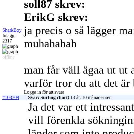
soll87 skrev:
ErikG skrev:
ja precis o så lägger ma
SharkBoy
Inlägg:
muhahahah
2317
offline
man får väll ägaa ut ut 
varför tror du att det är
Logga in för att svara
#103709
Svar: Surfing chart!
13 år, 10 månader sen
Ja det var ett intressan
vill förenkla sökningi
länder som inte produ