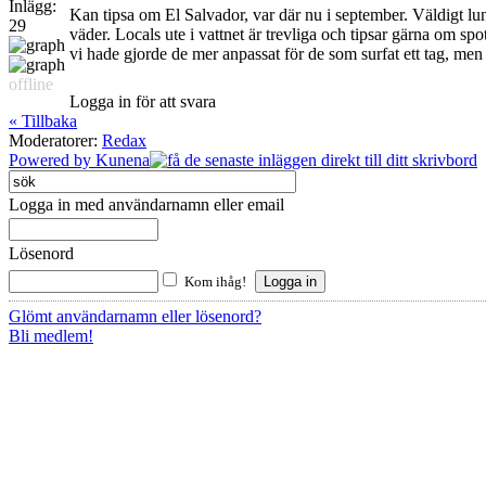
Inlägg:
Kan tipsa om El Salvador, var där nu i september. Väldigt lun
29
väder. Locals ute i vattnet är trevliga och tipsar gärna om s
vi hade gjorde de mer anpassat för de som surfat ett tag, me
offline
Logga in för att svara
« Tillbaka
Moderatorer:
Redax
Powered by
Kunena
Logga in med användarnamn eller email
Lösenord
Kom ihåg!
Glömt användarnamn eller lösenord?
Bli medlem!