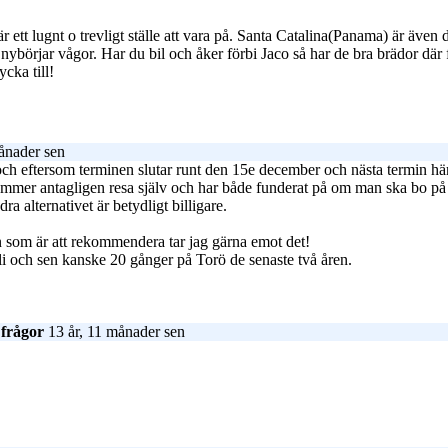
ett lugnt o trevligt ställe att vara på. Santa Catalina(Panama) är även d
nybörjar vågor. Har du bil och åker förbi Jaco så har de bra brädor där
cka till!
ånader sen
och eftersom terminen slutar runt den 15e december och nästa termin här he
kommer antagligen resa själv och har både funderat på om man ska bo på 
a alternativet är betydligt billigare.
 som är att rekommendera tar jag gärna emot det!
li och sen kanske 20 gånger på Torö de senaste två åren.
 frågor
13 år, 11 månader sen