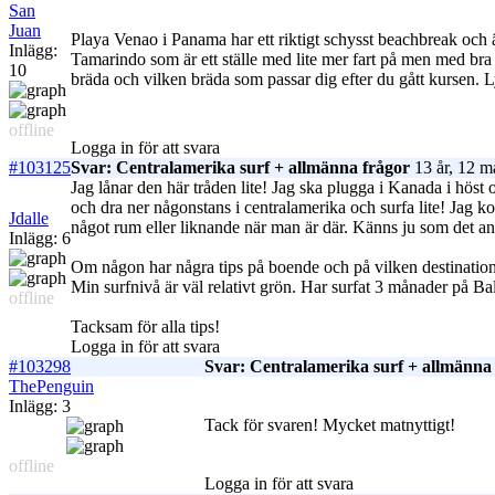
San
Juan
Playa Venao i Panama har ett riktigt schysst beachbreak och är 
Inlägg:
Tamarindo som är ett ställe med lite mer fart på men med bra 
10
bräda och vilken bräda som passar dig efter du gått kursen. Ly
offline
Logga in för att svara
#103125
Svar: Centralamerika surf + allmänna frågor
13 år, 12 m
Jag lånar den här tråden lite! Jag ska plugga i Kanada i höst 
och dra ner någonstans i centralamerika och surfa lite! Jag 
Jdalle
något rum eller liknande när man är där. Känns ju som det andr
Inlägg: 6
Om någon har några tips på boende och på vilken destination
Min surfnivå är väl relativt grön. Har surfat 3 månader på Ba
offline
Tacksam för alla tips!
Logga in för att svara
#103298
Svar: Centralamerika surf + allmänna
ThePenguin
Inlägg: 3
Tack för svaren! Mycket matnyttigt!
offline
Logga in för att svara