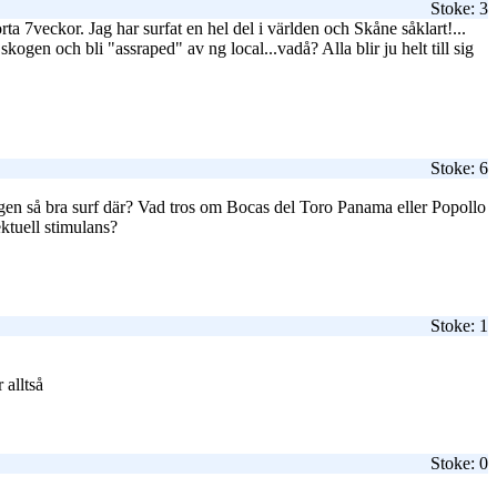
Stoke: 3
rta 7veckor. Jag har surfat en hel del i världen och Skåne såklart!...
skogen och bli "assraped" av ng local...vadå? Alla blir ju helt till sig
Stoke: 6
ligen så bra surf där? Vad tros om Bocas del Toro Panama eller Popollo
ektuell stimulans?
Stoke: 1
 alltså
Stoke: 0