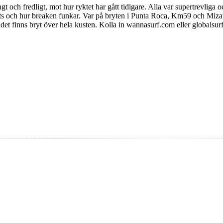
gt och fredligt, mot hur ryktet har gått tidigare. Alla var supertrevli
pots och hur breaken funkar. Var på bryten i Punta Roca, Km59 och Mizat
n det finns bryt över hela kusten. Kolla in wannasurf.com eller globals