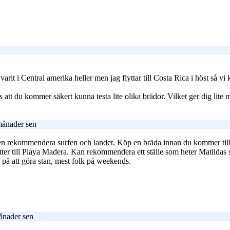
varit i Central amerika heller men jag flyttar till Costa Rica i höst så v
t du kommer säkert kunna testa lite olika brädor. Vilket ger dig lite me
månader sen
gen rekommendera surfen och landet. Köp en bräda innan du kommer till 
sätter till Playa Madera. Kan rekommendera ett ställe som heter Matildas
 på att göra stan, mest folk på weekends.
ånader sen