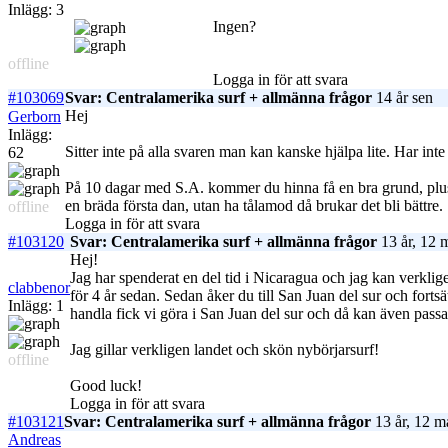
Inlägg: 3
Ingen?
offline
Logga in för att svara
#103069
Svar: Centralamerika surf + allmänna frågor
14 år sen
Hej
Gerborn
Inlägg:
Sitter inte på alla svaren man kan kanske hjälpa lite. Har inte 
62
På 10 dagar med S.A. kommer du hinna få en bra grund, plus at
en bräda första dan, utan ha tålamod då brukar det bli bättre.
offline
Logga in för att svara
#103120
Svar: Centralamerika surf + allmänna frågor
13 år, 12 
Hej!
Jag har spenderat en del tid i Nicaragua och jag kan verkli
clabbenor
för 4 år sedan. Sedan åker du till San Juan del sur och fort
Inlägg: 1
handla fick vi göra i San Juan del sur och då kan även passa
Jag gillar verkligen landet och skön nybörjarsurf!
offline
Good luck!
Logga in för att svara
#103121
Svar: Centralamerika surf + allmänna frågor
13 år, 12 m
Andreas