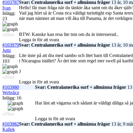
#103787
Svar: Centralamerika surf + allmänna frågor
13 år, 10 m
Hellu! får man fråga när du tänkte åka samt om du åker själv? J
Ivan
Vad jag hört så är Costa rica väldigt turisttight esp Santa tere
Inlägg:
när man nämner att man vill åka till Panama, är det verkligen
23
BTW: Kanske kan resa lite tsm om du är intresserad..
offline
Logga in för att svara
#103979
Svar: Centralamerika surf + allmänna frågor
13 år, 10 m
Juttz
Lite inne på att dra med sambo och litet barn till Centralame
Inlägg:
i Nicaragua istället? Är det inte som regel mer swell på karibis
103
J
offline
Logga in för att svara
#103980
Svar: Centralamerika surf + allmänna frågor
13 
Webslice
Inlägg: 16
Har läst att vägarna och sådant är väldigt dåliga så j
offline
Logga in för att svara
#103982
Svar: Centralamerika surf + allmänna frågor
13 år, 9 må
Kallek