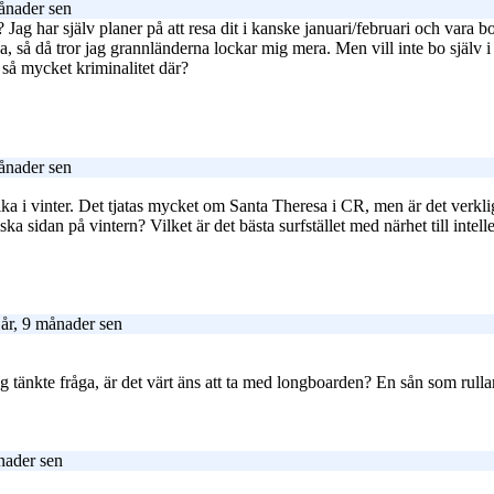
ånader sen
ag har själv planer på att resa dit i kanske januari/februari och vara bo
sa, så då tror jag grannländerna lockar mig mera. Men vill inte bo själv i 
 så mycket kriminalitet där?
ånader sen
rika i vinter. Det tjatas mycket om Santa Theresa i CR, men är det verk
ka sidan på vintern? Vilket är det bästa surfstället med närhet till intell
år, 9 månader sen
ag tänkte fråga, är det värt äns att ta med longboarden? En sån som rullar
nader sen