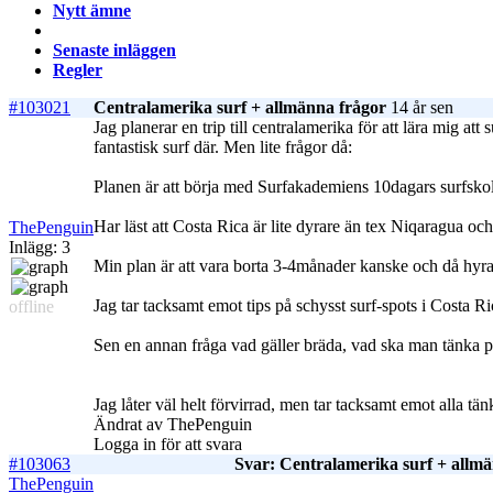
Nytt ämne
Senaste inläggen
Regler
#103021
Centralamerika surf + allmänna frågor
14 år sen
Jag planerar en trip till centralamerika för att lära mig a
fantastisk surf där. Men lite frågor då:
Planen är att börja med Surfakademiens 10dagars surfskola
Har läst att Costa Rica är lite dyrare än tex Niqaragua oc
ThePenguin
Inlägg: 3
Min plan är att vara borta 3-4månader kanske och då hyra/
Jag tar tacksamt emot tips på schysst surf-spots i Costa Ri
offline
Sen en annan fråga vad gäller bräda, vad ska man tänka på 
Jag låter väl helt förvirrad, men tar tacksamt emot alla tän
Ändrat av ThePenguin
Logga in för att svara
#103063
Svar: Centralamerika surf + allm
ThePenguin