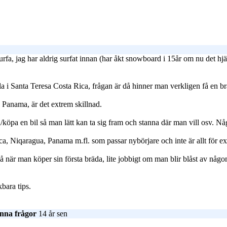
tt surfa, jag har aldrig surfat innan (har åkt snowboard i 15år om nu det 
 i Santa Teresa Costa Rica, frågan är då hinner man verkligen få en bra
h Panama, är det extrem skillnad.
köpa en bil så man lätt kan ta sig fram och stanna där man vill osv. N
ca, Niqaragua, Panama m.fl. som passar nybörjare och inte är allt för exp
när man köper sin första bräda, lite jobbigt om man blir blåst av någon
kbara tips.
änna frågor
14 år sen