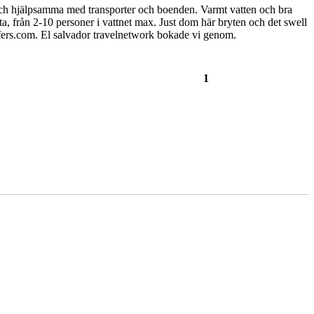
ga och hjälpsamma med transporter och boenden. Varmt vatten och bra
a, från 2-10 personer i vattnet max. Just dom här bryten och det swell
urfers.com. El salvador travelnetwork bokade vi genom.
1