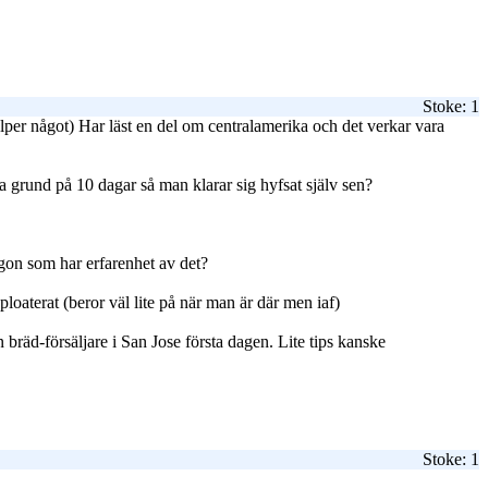
Stoke: 1
hjälper något) Har läst en del om centralamerika och det verkar vara
 grund på 10 dagar så man klarar sig hyfsat själv sen?
ågon som har erfarenhet av det?
loaterat (beror väl lite på när man är där men iaf)
 bräd-försäljare i San Jose första dagen. Lite tips kanske
Stoke: 1