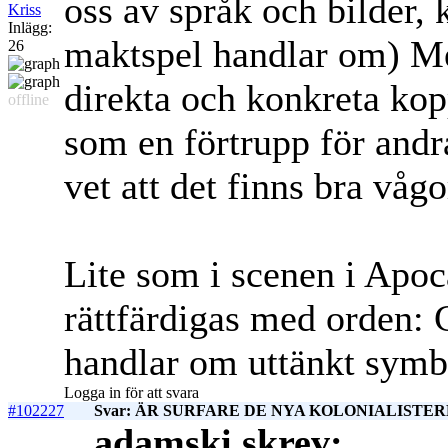
oss av språk och bilder
Kriss
Inlägg:
maktspel handlar om) Men
26
direkta och konkreta kopp
offline
som en förtrupp för andra
vet att det finns bra vågor
Lite som i scenen i Apoc
rättfärdigas med orden: C
handlar om uttänkt symb
Logga in för att svara
#102227
Svar: ÄR SURFARE DE NYA KOLONIALISTERN
adamski skrev: