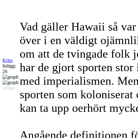
Vad gäller Hawaii så var
över i en väldigt ojämnli
om att de tvingade folk jo
Kriss
har de gjort sporten stor
Inlägg:
26
med imperialismen. Men ja
offline
sporten som koloniserat
kan ta upp oerhört mycket
Angående definitionen f