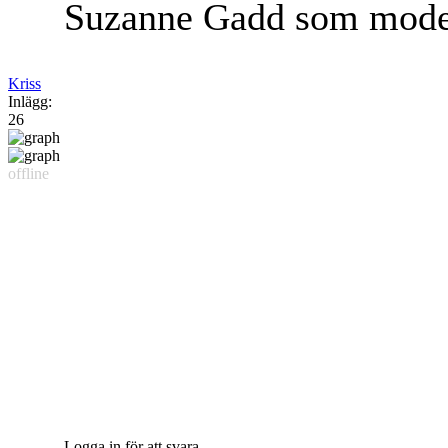
Suzanne Gadd som moder
Kriss
Inlägg:
26
offline
Logga in för att svara