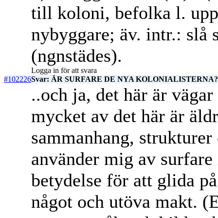
till koloni, befolka l. up
nybyggare; äv. intr.: slå 
(ngnstädes).
Logga in för att svara
#102226
Svar: ÄR SURFARE DE NYA KOLONIALISTERNA? c
..och ja, det här är väg
mycket av det här är äld
sammanhang, strukturer o
använder mig av surfare 
betydelse för att glida p
något och utöva makt. (