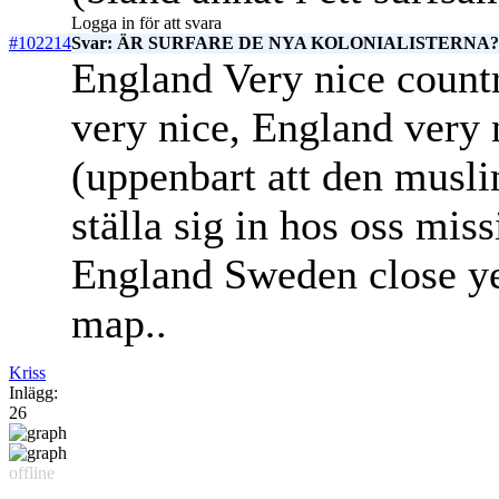
Logga in för att svara
#102214
Svar: ÄR SURFARE DE NYA KOLONIALISTERNA? c
England Very nice count
very nice, England very 
(uppenbart att den musli
ställa sig in hos oss mis
England Sweden close yea
map..
Kriss
Inlägg:
26
offline