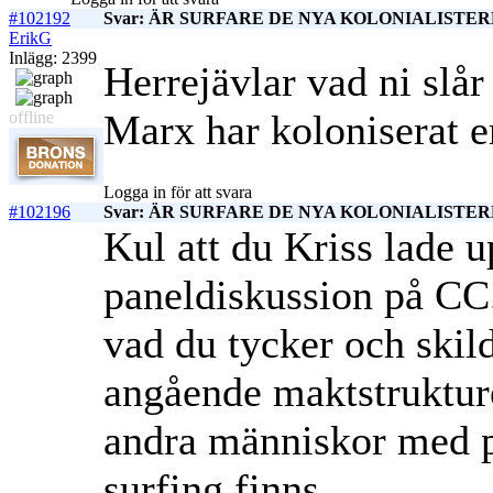
#102192
Svar: ÄR SURFARE DE NYA KOLONIALISTERN
ErikG
Inlägg: 2399
Herrejävlar vad ni slår
Marx har koloniserat e
offline
Logga in för att svara
#102196
Svar: ÄR SURFARE DE NYA KOLONIALISTERN
Kul att du Kriss lade u
paneldiskussion på CC.
vad du tycker och skil
angående maktstrukture
andra människor med pr
surfing finns.