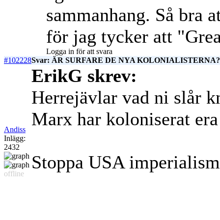
sammanhang. Så bra at
för jag tycker att "Gre
Logga in för att svara
#102228
Svar: ÄR SURFARE DE NYA KOLONIALISTERNA? c
ErikG skrev:
Herrejävlar vad ni slår k
Marx har koloniserat era
Andiss
Inlägg:
2432
Stoppa USA imperialism
offline