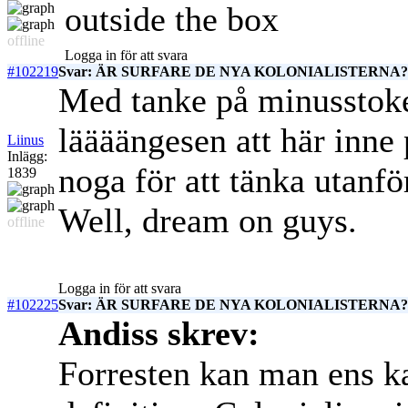
outside the box
offline
Logga in för att svara
#102219
Svar: ÄR SURFARE DE NYA KOLONIALISTERNA? c
Med tanke på minusstoken
läääängesen att här inne
Liinus
Inlägg:
noga för att tänka utanf
1839
Well, dream on guys.
offline
Logga in för att svara
#102225
Svar: ÄR SURFARE DE NYA KOLONIALISTERNA? c
Andiss skrev:
Forresten kan man ens ka