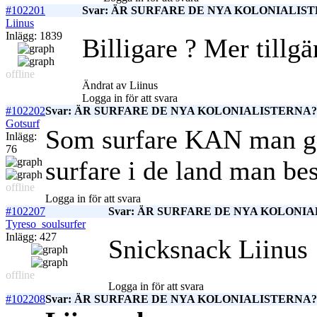
#102201
Svar: ÄR SURFARE DE NYA KOLONIALISTE
Liinus
Inlägg: 1839
Billigare ? Mer tillgä
offline
Ändrat av Liinus
Logga in för att svara
#102202
Svar: ÄR SURFARE DE NYA KOLONIALISTERNA? c
Gotsurf
Som surfare KAN man gö
Inlägg:
76
surfare i de land man besö
offline
Logga in för att svara
#102207
Svar: ÄR SURFARE DE NYA KOLONIAL
Tyreso_soulsurfer
Inlägg: 427
Snicksnack Liinus
offline
Logga in för att svara
#102208
Svar: ÄR SURFARE DE NYA KOLONIALISTERNA? c