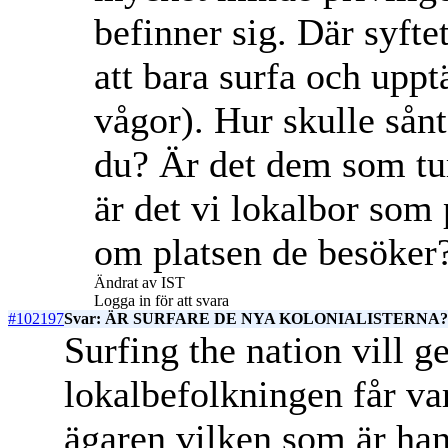
befinner sig. Där syfte
att bara surfa och upptä
vågor). Hur skulle sånt
du? Är det dem som tur
är det vi lokalbor som 
om platsen de besöker
Ändrat av IST
Logga in för att svara
#102197
Svar: ÄR SURFARE DE NYA KOLONIALISTERNA? c
Surfing the nation vill ge
lokalbefolkningen får v
ägaren vilken som är han