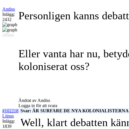
Andiss
Personligen kanns debat
Inlägg:
2432
offline
Eller vanta har nu, betyd
koloniserat oss?
Ändrat av Andiss
Logga in för att svara
#102218
Svar: ÄR SURFARE DE NYA KOLONIALISTERNA? 
Liinus
Well, klart debatten kä
Inlägg:
1839