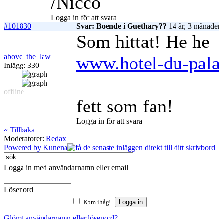
/Nicco
Logga in för att svara
#101830
Svar: Boende i Guethary??
14 år, 3 månade
Som hittat! He he
above_the_law
www.hotel-du-pala
Inlägg: 330
offline
fett som fan!
Logga in för att svara
« Tillbaka
Moderatorer:
Redax
Powered by
Kunena
Logga in med användarnamn eller email
Lösenord
Kom ihåg!
Glömt användarnamn eller lösenord?