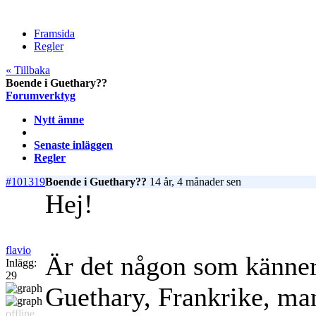
Framsida
Regler
« Tillbaka
Boende i Guethary??
Forumverktyg
Nytt ämne
Senaste inläggen
Regler
#101319
Boende i Guethary??
14 år, 4 månader sen
Hej!
flavio
Är det någon som känner t
Inlägg:
29
Guethary, Frankrike, man
offline