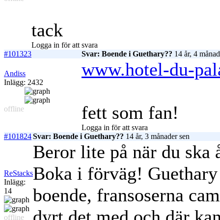
tack
Logga in för att svara
#101323
Svar: Boende i Guethary??
14 år, 4 månad
www.hotel-du-pal
Andiss
Inlägg: 2432
fett som fan!
offline
Logga in för att svara
#101824
Svar: Boende i Guethary??
14 år, 3 månader sen
Beror lite på när du ska
Boka i förväg! Guethary ä
ReStacks
Inlägg:
boende, fransoserna cam
14
dyrt det med och där kan
offline