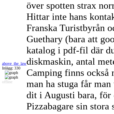
över spotten strax no
Hittar inte hans kont
Franska Turistbyrån och
Guethary (bara att goo
katalog i pdf-fil där 
diskmaskin, antal meter
above_the_law
Inlägg: 330
Camping finns också m
man ha stuga får man v
offline
dit i Augusti bara, för
Pizzabagare sin stora 