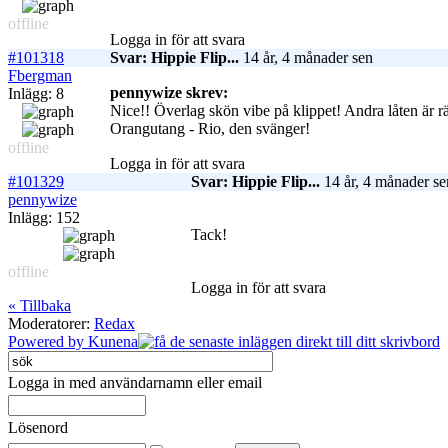
offline
Logga in för att svara
#101318
Svar: Hippie Flip...
14 år, 4 månader sen
Fbergman
pennywize skrev:
Inlägg: 8
Nice!! Överlag skön vibe på klippet! Andra låten är rä
Orangutang - Rio, den svänger!
offline
Logga in för att svara
#101329
Svar: Hippie Flip...
14 år, 4 månader se
pennywize
Inlägg: 152
Tack!
offline
Logga in för att svara
« Tillbaka
Moderatorer:
Redax
Powered by
Kunena
Logga in med användarnamn eller email
Lösenord