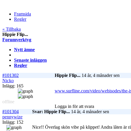
Framsida
Regler
« Tillbaka
Hippie Flip...
Forumverktyg
Nytt ämne
Senaste inläggen
Regler
#101302
Hippie Flip...
14 år, 4 månader sen
Nicko
Inlägg: 165
www.surfline.com/video/webisodes/the-
offline
Logga in för att svara
#101304
Svar: Hippie Flip...
14 år, 4 månader sen
pennywize
Inlägg: 152
Nice!! Överlag skön vibe på klippet! Andra låten är rä