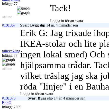
Inlägg: 77
Tack!
offline
Logga in för att svara
#101367
Svar: Bygg slip
14 år, 4 månader sen
Erik G: Jag trixade iho
IKEA-stolar och lite pl
tullkyckling
ingen lokal smed) Och 
Inlägg: 77
hjälpsamma trådar. Tack
offline
vilket träslag jag ska j
röda "linjer" i en Bauh
Logga in för att svara
#101373
Svar: Bygg slip
14 år, 4 månader sen
ErikG
Inlägg: 2399