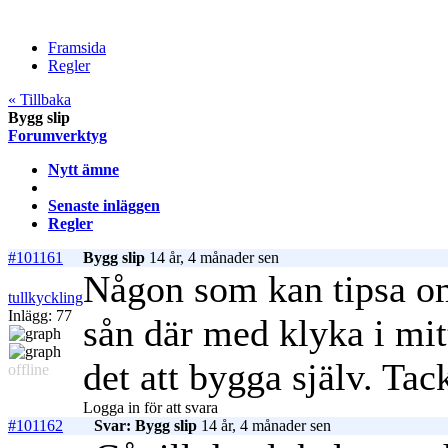
Framsida
Regler
« Tillbaka
Bygg slip
Forumverktyg
Nytt ämne
Senaste inläggen
Regler
#101161
Bygg slip
14 år, 4 månader sen
Någon som kan tipsa om
tullkyckling
Inlägg: 77
sån där med klyka i mitt
det att bygga själv. Tac
offline
Logga in för att svara
#101162
Svar: Bygg slip
14 år, 4 månader sen