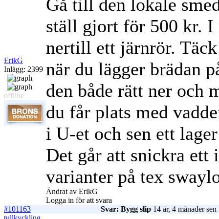
Gå till den lokale smed
ställ gjort för 500 kr. 
nertill ett järnrör. Täck
ErikG
när du lägger brädan på 
Inlägg: 2399
den både rätt ner och me
offline
du får plats med vadde
i U-et och sen ett la
Det går att snickra ett 
varianter på tex sway
Ändrat av ErikG
Logga in för att svara
#101163
Svar: Bygg slip
14 år, 4 månader sen
tullkyckling