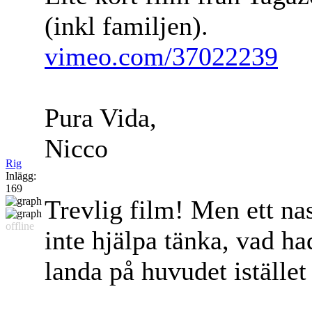
(inkl familjen).
vimeo.com/37022239
Pura Vida,
Nicco
Rig
Inlägg:
169
Trevlig film! Men ett na
offline
inte hjälpa tänka, vad h
landa på huvudet iställe