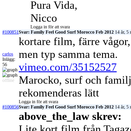
Pura Vida,
Nicco
Logga in för att svara
#100851
Svar: Family Feel Good Surf Morocco Feb 2012
14 år, 5
kortare film, färre vågor
men typ samma tema.
carlos
Inlägg:
vimeo.com/35152527
56
Marocko, surf och famil
offline
rekomenderas lätt
Logga in för att svara
#100856
Svar: Family Feel Good Surf Morocco Feb 2012
14 år, 5
above_the_law skrev:
Lite kort film från Tagaz