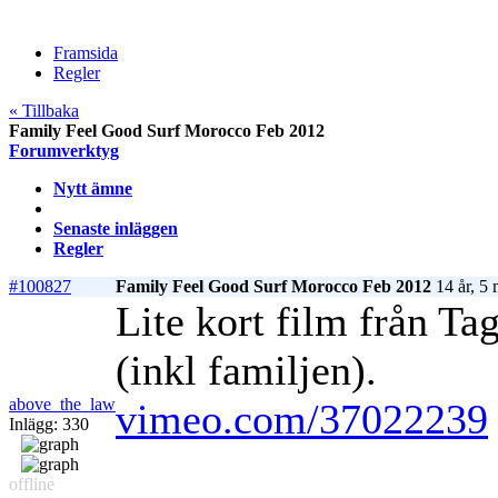
Framsida
Regler
« Tillbaka
Family Feel Good Surf Morocco Feb 2012
Forumverktyg
Nytt ämne
Senaste inläggen
Regler
#100827
Family Feel Good Surf Morocco Feb 2012
14 år, 5
Lite kort film från Ta
(inkl familjen).
above_the_law
vimeo.com/37022239
Inlägg: 330
offline