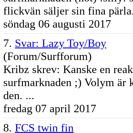
flickvän säljer sin fina pärl
söndag 06 augusti 2017
7.
Svar: Lazy Toy/Boy
(Forum/Surfforum)
Kribz skrev: Kanske en reakt
surfmarknad
en ;) Volym är
den. ...
fredag 07 april 2017
8.
FCS twin fin