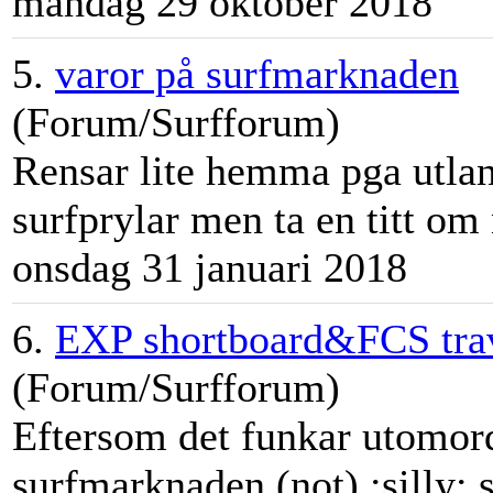
måndag 29 oktober 2018
5.
varor på surfmarknaden
(Forum/Surfforum)
Rensar lite hemma pga utlandsf
surfprylar men ta en titt om n
onsdag 31 januari 2018
6.
EXP shortboard&FCS trav
(Forum/Surfforum)
Eftersom det funkar utomorde
surfmarknad
en (not) :silly: