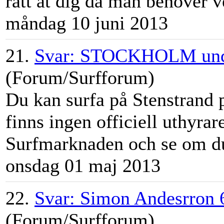
rätt åt dig då man behöver ve
måndag 10 juni 2013
21.
Svar: STOCKHOLM und
(Forum/Surfforum)
Du kan surfa på Stenstrand 
finns ingen officiell uthyrar
Surfmarknad
en och se om du
onsdag 01 maj 2013
22.
Svar: Simon Andesrron 
(Forum/Surfforum)