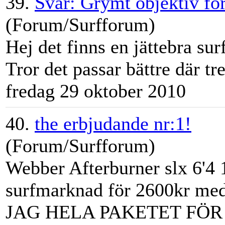
39.
Svar: Grymt objektiv for
(Forum/Surfforum)
Hej det finns en jättebra
sur
Tror det passar bättre där tre
fredag 29 oktober 2010
40.
the erbjudande nr:1!
(Forum/Surfforum)
Webber Afterburner slx 6'4 1
surfmarknad
för 2600kr med
JAG HELA PAKETET FÖR