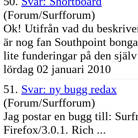
50.
Svar: Shortboard
(Forum/Surfforum)
Ok! Utifrån vad du beskriver
är nog fan Southpoint bong
lite funderingar på den själ
lördag 02 januari 2010
51.
Svar: ny bugg redax
(Forum/Surfforum)
Jag postar en bugg till:
Surf
Firefox/3.0.1. Rich ...