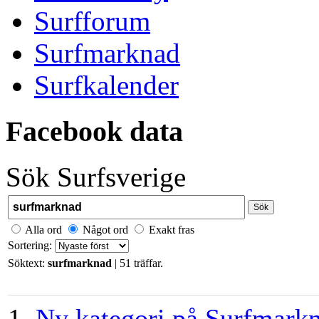
Surfforum
Surfmarknad
Surfkalender
Facebook data
Sök Surfsverige
Sök
Alla ord
Något ord
Exakt fras
Sortering:
Söktext:
surfmarknad
| 51 träffar.
1.
Ny kategori på Surfmark