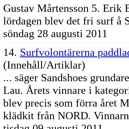
Gustav Mårtensson 5. Erik 
lördagen blev det fri surf å 
söndag 28 augusti 2011
14.
Surfvolontärerna paddlad
(Innehåll/Artiklar)
... säger Sandshoes grundar
Lau. Årets vinnare i katego
blev precis som förra året
M
klädkit från NORD. Vinnarna 
tisdag 09 augusti 2011