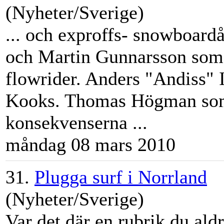
(Nyheter/Sverige)
... och exproffs- snowboar
och
Martin
Gunnarsson som h
flowrider. Anders "Andiss" 
Kooks. Thomas Högman som
konsekvenserna ...
måndag 08 mars 2010
31.
Plugga surf i Norrland
(Nyheter/Sverige)
Var det där en rubrik du aldr