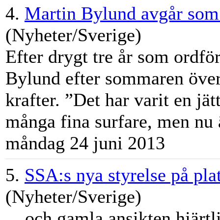
4.
Martin Bylund avgår som
(Nyheter/Sverige)
Efter drygt tre år som ordf
Bylund
efter sommaren över 
krafter. ”Det har varit en j
många fina surfare, men nu ä
måndag 24 juni 2013
5.
SSA:s nya styrelse på plat
(Nyheter/Sverige)
... och gamla ansikten hjärt