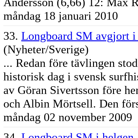
Andersson (6,66) 12: Max Ri
måndag 18 januari 2010
33.
Longboard SM avgjort i
(Nyheter/Sverige)
... Redan före tävlingen stod 
historisk dag i svensk surfh
av Göran Sivertsson före 
och Albin Mörtsell. Den förs
måndag 02 november 2009
34.
Longboard SM i helgen..