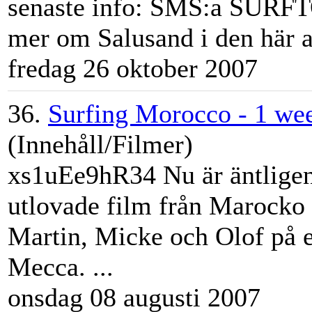
senaste info: SMS:a SURFT
mer om Salusand i den här ar
fredag 26 oktober 2007
36.
Surfing Morocco - 1 wee
(Innehåll/Filmer)
xs1uEe9hR34 Nu är äntlige
utlovade film från Marocko 
Martin
, Micke och Olof på e
Mecca. ...
onsdag 08 augusti 2007