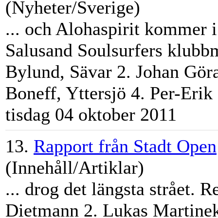
(Nyheter/Sverige)
... och Alohaspirit kommer i
Salusand Soulsurfers klubb
Bylund
, Sävar 2. Johan Gör
Boneff, Yttersjö 4. Per-Erik
tisdag 04 oktober 2011
13.
Rapport från Stadt Open
(Innehåll/Artiklar)
... drog det längsta strået. R
Dietmann 2. Lukas
Martin
e