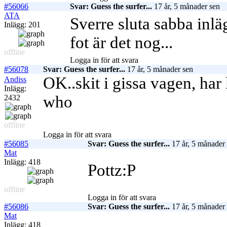
#56066
Svar: Guess the surfer...
17 år, 5 månader sen
ATA
Sverre sluta sabba inl
Inlägg: 201
fot är det nog...
offline
Logga in för att svara
#56078
Svar: Guess the surfer...
17 år, 5 månader sen
OK..skit i gissa vagen, ha
Andiss
Inlägg:
who
2432
offline
Logga in för att svara
#56085
Svar: Guess the surfer...
17 år, 5 månader
Mat
Inlägg: 418
Pottz:P
offline
Logga in för att svara
#56086
Svar: Guess the surfer...
17 år, 5 månader
Mat
Inlägg: 418