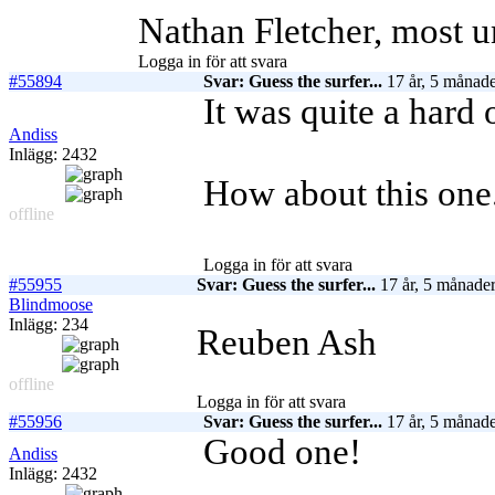
Nathan Fletcher, most u
Logga in för att svara
#55894
Svar: Guess the surfer...
17 år, 5 månade
It was quite a hard o
Andiss
Inlägg: 2432
How about this one
offline
Logga in för att svara
#55955
Svar: Guess the surfer...
17 år, 5 månader
Blindmoose
Inlägg: 234
Reuben Ash
offline
Logga in för att svara
#55956
Svar: Guess the surfer...
17 år, 5 månade
Good one!
Andiss
Inlägg: 2432