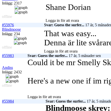
Inlägg: 2317
Shane Dorian
offline
Logga in för att svara
#55976
Svar: Guess the surfer...
17 år, 5 månader
Blindmoose
That was easy...
Inlägg: 234
Denna är lite svårar
offline
Logga in för att svara
#55983
Svar: Guess the surfer...
17 år, 5 månader sen
Could it be mr Smelly Sk
Andiss
Inlägg: 2432
Here's a new one if im ri
offline
Logga in för att svara
#55984
Svar: Guess the surfer...
17 år, 5 månade
Blindmoose skrev: