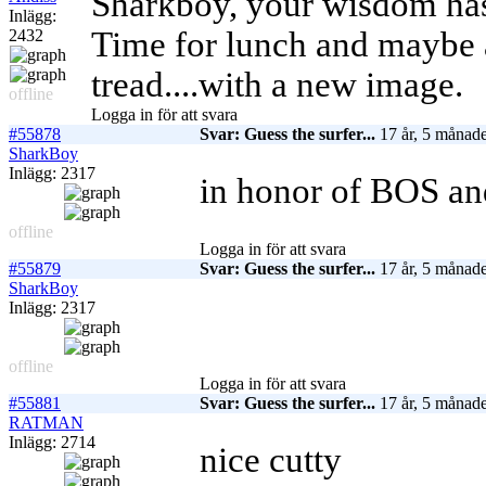
Sharkboy, your wisdom has
Inlägg:
Time for lunch and maybe a 
2432
tread....with a new image.
offline
Logga in för att svara
#55878
Svar: Guess the surfer...
17 år, 5 månade
SharkBoy
Inlägg: 2317
in honor of BOS and
offline
Logga in för att svara
#55879
Svar: Guess the surfer...
17 år, 5 månade
SharkBoy
Inlägg: 2317
offline
Logga in för att svara
#55881
Svar: Guess the surfer...
17 år, 5 månade
RATMAN
Inlägg: 2714
nice cutty