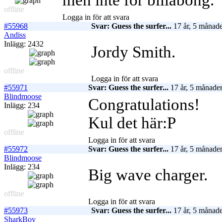
men inte för billabong.
offline
Logga in för att svara
#55968
Svar: Guess the surfer...
17 år, 5 månade
Andiss
Inlägg: 2432
Jordy Smith.
offline
Logga in för att svara
#55971
Svar: Guess the surfer...
17 år, 5 månader
Blindmoose
Congratulations!
Inlägg: 234
Kul det här:P
offline
Logga in för att svara
#55972
Svar: Guess the surfer...
17 år, 5 månader
Blindmoose
Inlägg: 234
Big wave charger.
offline
Logga in för att svara
#55973
Svar: Guess the surfer...
17 år, 5 månade
SharkBoy