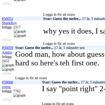
offline
Logga in för att svara
#56052
Svar: Guess the surfer...
17 år, 5 månade
SharkBoy
Inlägg: 2317
why yes it does, I 
offline
Logga in för att svara
#56059
Svar: Guess the surfer...
17 år, 5 månader sen
Good man, how about guess t
Andiss
Inlägg:
hard so here's teh first one.
2432
offline
Logga in för att svara
#56060
Svar: Guess the surfer...
17 år, 5 månade
I say "point right" 2
sverre
Inlägg: 7762
offline
Logga in för att svara