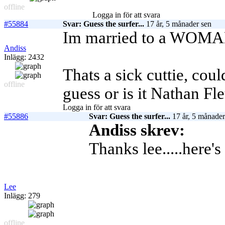
offline
Logga in för att svara
#55884
Svar: Guess the surfer...
17 år, 5 månader sen
Im married to a WOM
Andiss
Inlägg: 2432
Thats a sick cuttie, cou
offline
guess or is it Nathan Fl
Logga in för att svara
#55886
Svar: Guess the surfer...
17 år, 5 månader
Andiss skrev:
Thanks lee.....here's
Lee
Inlägg: 279
offline