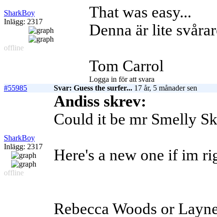
That was easy...
SharkBoy
Inlägg: 2317
Denna är lite svåra
offline
Tom Carrol
Logga in för att svara
#55985
Svar: Guess the surfer...
17 år, 5 månader sen
Andiss skrev:
Could it be mr Smelly Sk
SharkBoy
Inlägg: 2317
Here's a new one if im ri
offline
Rebecca Woods or Layne