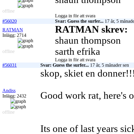
offline
Logga in för att svara
#56020
Svar: Guess the surfer...
17 år, 5 månade
RATMAN skrev:
RATMAN
Inlägg: 2714
shaun thompson
sarth efrika
offline
Logga in för att svara
#56031
Svar: Guess the surfer...
17 år, 5 månader sen
skop, skiet en donner!!
Andiss
Good work rat, here's 
Inlägg: 2432
offline
Its one of last years sic