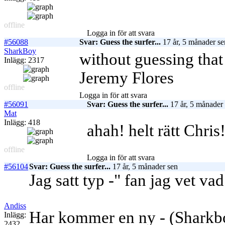
offline
Logga in för att svara
#56088
Svar: Guess the surfer...
17 år, 5 månader se
SharkBoy
without guessing that 
Inlägg: 2317
Jeremy Flores
offline
Logga in för att svara
#56091
Svar: Guess the surfer...
17 år, 5 månader
Mat
Inlägg: 418
ahah! helt rätt Chris
offline
Logga in för att svara
#56104
Svar: Guess the surfer...
17 år, 5 månader sen
Jag satt typ -" fan jag vet v
Andiss
Har kommer en ny - (Sharkbo
Inlägg:
2432