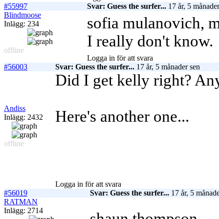
#55997
Svar: Guess the surfer...
17 år, 5 månader
Blindmoose
sofia mulanovich, m
Inlägg: 234
I really don't know.
offline
Logga in för att svara
#56003
Svar: Guess the surfer...
17 år, 5 månader sen
Did I get kelly right? An
Andiss
Here's another one...
Inlägg: 2432
offline
Logga in för att svara
#56019
Svar: Guess the surfer...
17 år, 5 månade
RATMAN
Inlägg: 2714
shaun thompson