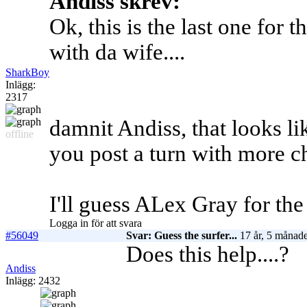
Andiss skrev:
Ok, this is the last one for 
with da wife....
SharkBoy
Inlägg:
2317
damnit Andiss, that looks l
offline
you post a turn with more c
I'll guess ALex Gray for the 
Logga in för att svara
#56049
Svar: Guess the surfer...
17 år, 5 månade
Does this help....?
Andiss
Inlägg: 2432