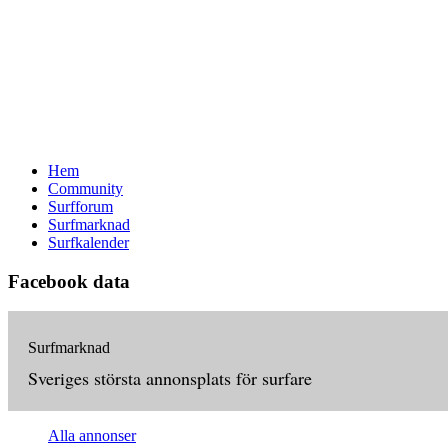
Hem
Community
Surfforum
Surfmarknad
Surfkalender
Facebook data
Surfmarknad
Sveriges största annonsplats för surfare
Alla annonser