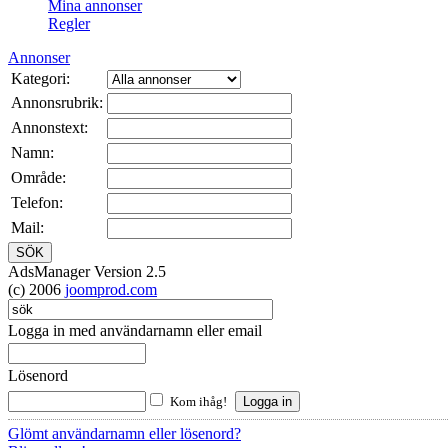
Mina annonser
Regler
Annonser
Kategori:
Annonsrubrik:
Annonstext:
Namn:
Område:
Telefon:
Mail:
AdsManager Version 2.5
(c) 2006
joomprod.com
Logga in med användarnamn eller email
Lösenord
Kom ihåg!
Glömt användarnamn eller lösenord?