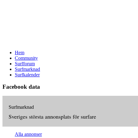
Hem
Community
Surfforum
Surfmarknad
Surfkalender
Facebook data
Surfmarknad
Sveriges största annonsplats för surfare
Alla annonser