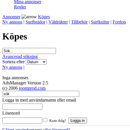
Mina annonser
Regler
Annonser
Köpes
Ny annons
|
Surfbrädor
|
Våtdräkter
|
Tillbehör
|
Surfkultur
|
Fordon
Köpes
Avancerad sökning
Sortera efter
Ny annons
|
Inga annonser.
AdsManager Version 2.5
(c) 2006
joomprod.com
Logga in med användarnamn eller email
Lösenord
Kom ihåg!
Glömt användarnamn eller lösenord?