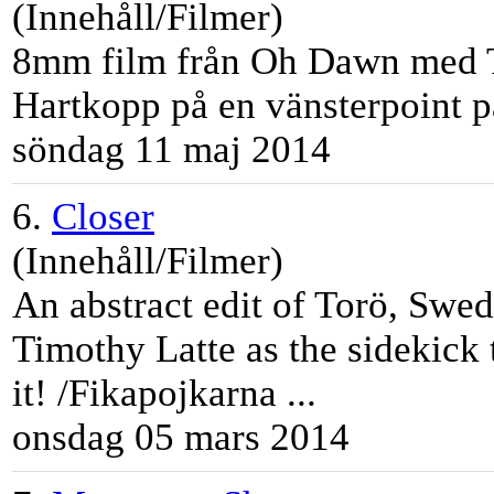
(Innehåll/Filmer)
8mm film från Oh Dawn med
Hartkopp på en vänsterpoint på
söndag 11 maj 2014
6.
Closer
(Innehåll/Filmer)
An abstract edit of Torö, Swe
Tim
othy
Latte
as the sidekick 
it! /Fikapojkarna ...
onsdag 05 mars 2014