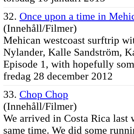
32.
Once upon a time in Mehi
(Innehåll/Filmer)
Mehican westcoast surftrip wi
Nylander, Kalle Sandström, Ka
Episode 1, with hopefully s
fredag 28 december 2012
33.
Chop Chop
(Innehåll/Filmer)
We arrived in Costa Rica last w
same
tim
e. We did some runnin