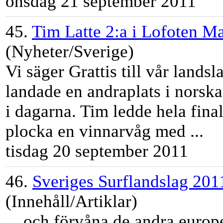
onsdag 21 september 2011
45.
Tim Latte 2:a i Lofoten Ma
(Nyheter/Sverige)
Vi säger Grattis till vår lands
landade en andraplats i norsk
i dagarna.
Tim
ledde hela final
plocka en vinnarvåg med ...
tisdag 20 september 2011
46.
Sveriges Surflandslag 201
(Innehåll/Artiklar)
... och förvåna de andra euro