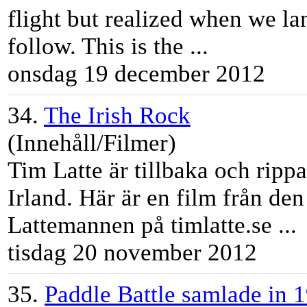
flight but realized when we la
follow. This is the ...
onsdag 19 december 2012
34.
The Irish Rock
(Innehåll/Filmer)
Tim
Latte
är tillbaka och rippar
Irland. Här är en film från de
Latte
mannen på
tim
latte
.se ...
tisdag 20 november 2012
35.
Paddle Battle samlade in 