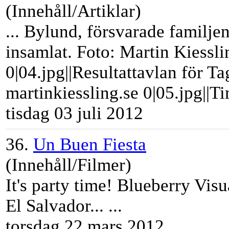
(Innehåll/Artiklar)
... Bylund, försvarade familje
insamlat. Foto: Martin Kiessli
0|04.jpg||Resultattavlan för T
martinkiessling.se 0|05.jpg||
Ti
tisdag 03 juli 2012
36.
Un Buen Fiesta
(Innehåll/Filmer)
It's party
tim
e! Blueberry Visu
El Salvador... ...
torsdag 22 mars 2012