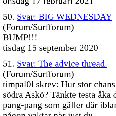
onsdag 17 februari 2021
50.
Svar: BIG WEDNESDAY
(Forum/Surfforum)
BUMP!!!
tisdag 15 september 2020
51.
Svar: The advice thread.
(Forum/Surfforum)
tim
pal0l skrev: Hur stor chans 
södra Askö? Tänkte testa åka d
pang-pang som gäller där ibl
någon vaktar när just du ...