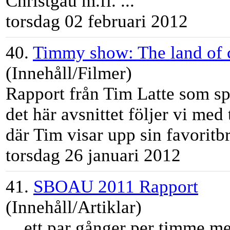
Christgau m.fl. ...
torsdag 02 februari 2012
40.
Timmy show: The land of c
(Innehåll/Filmer)
Rapport från
Tim
Latte
som spe
det här avsnittet följer vi med
där
Tim
visar upp sin favoritbr
torsdag 26 januari 2012
41.
SBOAU 2011 Rapport
(Innehåll/Artiklar)
... ett par gånger per
tim
me med