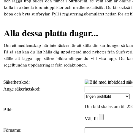
och lägga upp bilder och filmer i Surfforum, se vem som är online
kolla in aktuella forumtopplistor och medlemsstatistik. Du får också ful
köpa och byta surfprylar. Fyll i registreringsformuläret nedan för att 
Alla dessa platta dagar...
Om ett medlemskap här inte räcker för att stilla din surfhunger så kan
På så sätt kan du lätt hålla dig uppdaterad med nyheter från Surfsverig
ställe att lägga upp större bildsamlingar du vill visa upp. Du k
regelbundna uppdateringar från redaktionen.
Säkerhetskod:
Ange säkerhetskod:
Din bild skalas om till 25
Bild:
Välj fil
Förnamn: