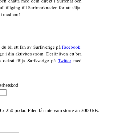
 och chatta med dem direkt i Surfchat och
l tillgång till Surfmarknaden för att sälja,
bli medlem!
 du bli ett fan av Surfsverige på
Facebook
.
e i din aktivitetsström. Det är även ett bra
an också följa Surfsverige på
Twitter
med
0 x 250 pixlar. Filen får inte vara större än 3000 kB.